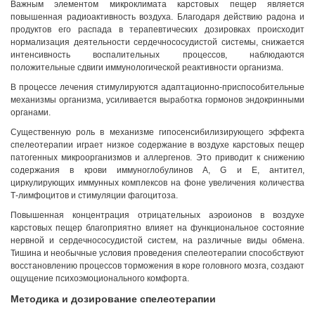
Важным элементом микроклимата карстовых пещер является
повышенная радиоактивность воздуха. Благодаря действию радона и
продуктов его распада в терапевтических дозировках происходит
нормализация деятельности сердечнососудистой системы, снижается
интенсивность воспалительных процессов, наблюдаются
положительные сдвиги иммунологической реактивности организма.
В процессе лечения стимулируются адаптационно-приспособительные
механизмы организма, усиливается выработка гормонов эндокринными
органами.
Существенную роль в механизме гипосенсибилизирующего эффекта
спелеотерапии играет низкое содержание в воздухе карстовых пещер
патогенных микроорганизмов и аллергенов. Это приводит к снижению
содержания в крови иммуноглобулинов A, G и Е, антител,
циркулирующих иммунных комплексов на фоне увеличения количества
Т-лимфоцитов и стимуляции фагоцитоза.
Повышенная концентрация отрицательных аэроионов в воздухе
карстовых пещер благоприятно влияет на функциональное состояние
нервной и сердечнососудистой систем, на различные виды обмена.
Тишина и необычные условия проведения спелеотерапии способствуют
восстановлению процессов торможения в коре головного мозга, создают
Грузия, г. Цхалтубо.
ощущение психоэмоционального комфорта.
kurortresort@gmail.com
Методика и дозирование спелеотерапии
+995 555 63 29 29; с 10:00 до