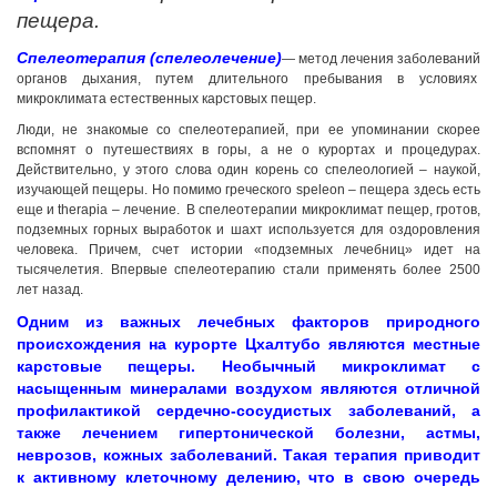
пещера.
Спелеотерапия (спелеолечение)
— метод лечения заболеваний
органов дыхания, путем длительного пребывания в условиях
микроклимата естественных карстовых пещер.
Люди, не знакомые со спелеотерапией, при ее упоминании скорее
вспомнят о путешествиях в горы, а не о курортах и процедурах.
Действительно, у этого слова один корень со спелеологией – наукой,
изучающей пещеры. Но помимо греческого speleon – пещера здесь есть
еще и therapia – лечение. В спелеотерапии микроклимат пещер, гротов,
подземных горных выработок и шахт используется для оздоровления
человека. Причем, счет истории «подземных лечебниц» идет на
тысячелетия. Впервые спелеотерапию стали применять более 2500
лет назад.
Одним из важных лечебных факторов природного
происхождения на курорте Цхалтубо являются местные
карстовые пещеры. Необычный микроклимат с
насыщенным минералами воздухом являются отличной
профилактикой сердечно-сосудистых заболеваний, а
также лечением гипертонической болезни, астмы,
неврозов, кожных заболеваний. Такая терапия приводит
к активному клеточному делению, что в свою очередь