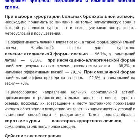
запускает процессы омоложения и изменения состава
крови.
При выборе курорта для больных бронхиальной астмой,
необходимо принимать во внимание не только климатическую зону, в
которой расположен курорт, но и сезон, учитывая контрастность
метеоусловий и пору цветения.
На эффективность лечения влияет сезон, а также форма бронхиальной
астмы. Наибольший эффект дает курортное
лечение атопической формы осенью
— 96,7%, а наименьший
при инфекцинно-аллергической форме
летом — 86,8%,
наиболее результативным лечение оказывается летом — 88,3%, а
При смешанной форме
наименее эффективным весной — 79,1%.
наибольший эффект приходится на осень — 92,6%, а наименьший на
весну — 76%.
Нецелесообразно направление больных бронхиальной астмой,
проживающих в резкоконтинентальных зонах, на южные курорты
осенью, поскольку их возвращение к месту постоянного проживания
чревато обострением вследствие контрастных климатических условий и
сниженной способности к реадаптации. Также нецелесообразны
короткие курсы
санаторно-курортного лечения
, к
сожалению, столь популярные сегодня.
Действие спелеотерапии