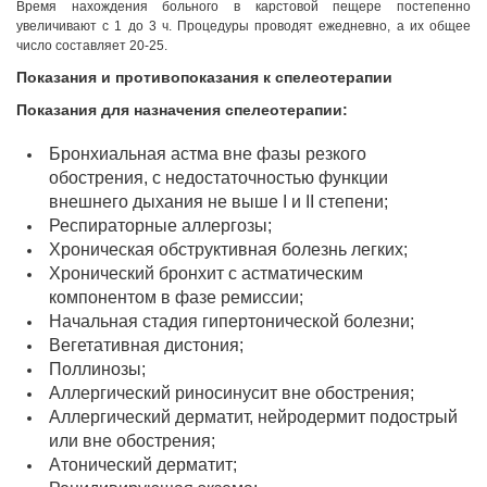
17:00 час.
Время нахождения больного в карстовой пещере постепенно
www.tskaltuboresort.ge
увеличивают с 1 до 3 ч. Процедуры проводят ежедневно, а их общее
число составляет 20-25.
© 2010 - 2026 Caucasus Travel Centre LTD Все
права защищены. Копирование материалов только с
Показания и противопоказания к спелеотерапии
разрешения администрации сайта
Показания для назначения спелеотерапии:
Бронхиальная астма вне фазы резкого
обострения, с недостаточностью функции
внешнего дыхания не выше I и II степени;
Респираторные аллергозы;
Хроническая обструктивная болезнь легких;
Хронический бронхит с астматическим
компонентом в фазе ремиссии;
Начальная стадия гипертонической болезни;
Вегетативная дистония;
Поллинозы;
Аллергический риносинусит вне обострения;
Аллергический дерматит, нейродермит подострый
или вне обострения;
Атонический дерматит;