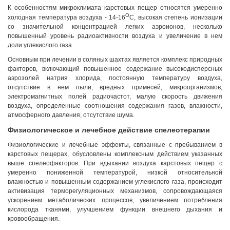
К особенностям микроклимата карстовых пещер относятся умеренно
О
холодная температура воздуха - 14-16
С, высокая степень ионизации
со значительной концентрацией легких аэроионов, несколько
повышенный уровень радиоактивности воздуха и увеличение в нем
доли углекислого газа.
Основным при лечении в соляных шахтах является комплекс природных
факторов, включающий повышенное содержание высокодисперсных
аэрозолей натрия хлорида, постоянную температуру воздуха,
отсутствие в нем пыли, вредных примесей, микроорганизмов,
электромагнитных полей радиочастот, малую скорость движения
воздуха, определенные соотношения содержания газов, влажности,
атмосферного давления, отсутствие шума.
Физиологическое и лечебное действие спелеотерапии
Физиологические и лечебные эффекты, связанные с пребыванием в
карстовых пещерах, обусловлены комплексным действием указанных
выше спелеофакторов. При вдыхании воздуха карстовых пещер с
умеренно пониженной температурой, низкой относительной
влажностью и повышенным содержанием углекислого газа, происходит
активизация терморегуляционных механизмов, сопровождающаяся
ускорением метаболических процессов, увеличением потребления
кислорода тканями, улучшением функции внешнего дыхания и
кровообращения.