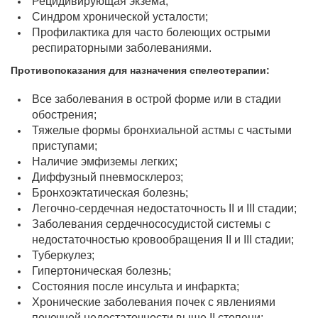
Рецидивирующая экзема;
Синдром хронической усталости;
Профилактика для часто болеющих острыми
респираторными заболеваниями.
Противопоказания для назначения спелеотерапии:
Все заболевания в острой форме или в стадии
обострения;
Тяжелые формы бронхиальной астмы с частыми
приступами;
Наличие эмфиземы легких;
Диффузный пневмосклероз;
Бронхоэктатическая болезнь;
Легочно-сердечная недостаточность II и III стадии;
Заболевания сердечнососудистой системы с
недостаточностью кровообращения II и III стадии;
Туберкулез;
Гипертоническая болезнь;
Состояния после инсульта и инфаркта;
Хронические заболевания почек с явлениями
почечной недостаточности выше II степени;