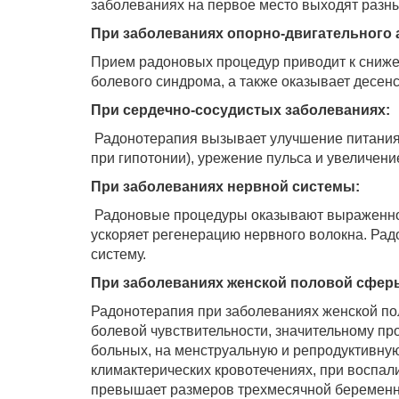
заболеваниях на первое место выходят разн
При заболеваниях опорно-двигательного 
Прием радоновых процедур приводит к сниже
болевого синдрома, а также оказывает десен
При сердечно-сосудистых заболеван
Радонотерапия вызывает улучшение питания
при гипотонии), урежение пульса и увеличен
При заболеваниях нервной системы:
Радоновые процедуры оказывают выраженное
ускоряет регенерацию нервного волокна. Ра
систему.
При заболеваниях женской половой сфер
Радонотерапия при заболеваниях женской по
болевой чувствительности, значительному п
больных, на менструальную и репродуктивну
климактерических кровотечениях, при воспал
Грузия, г. Цхалтубо.
превышает размеров трехме