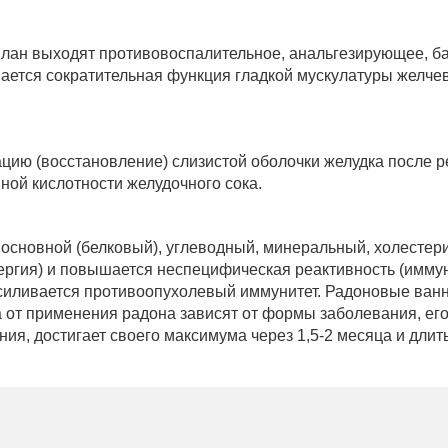
www.tskaltuboresort.ge
план выходят противовоспалительное, анальгезирующее, б
вается сократительная функция гладкой мускулатуры желч
ва защищены. Копирование материалов только с
рови.
страции сайта
цию (восстановление) слизистой оболочки желудка после р
ной кислотности желудочного сока.
основной (белковый), углеводный, минеральный, холестер
ергия) и повышается неспецифическая реактивность (иммун
силивается противоопухолевый иммунитет.
Радоновые ванн
 от применения радона зависят от формы заболевания, его
ия, достигает своего максимума через 1,5-2 месяца и длить