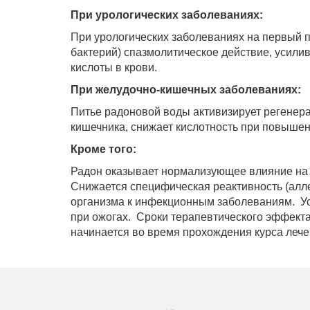
+995 555 63 29 29; с 10:00 до 17:00 час.
При урологических заболеваниях:
При урологических заболеваниях на первый 
бактерий) спазмолитическое действие, усили
© 2010 - 2026 Caucasus Travel Centre LTD Все пра
кислоты в к
разрешения админи
При желудочно-кишечных заболеваниях:
Питье радоновой воды активизирует регенера
кишечника, снижает кислотность при повышен
Кроме того:
Радон оказывает нормализующее влияние на 
Снижается специфическая реактивность (алл
организма к инфекционным заболеваниям. У
при ожогах. Сроки терапевтического эффекта
начинается во время прохождения курса лечен