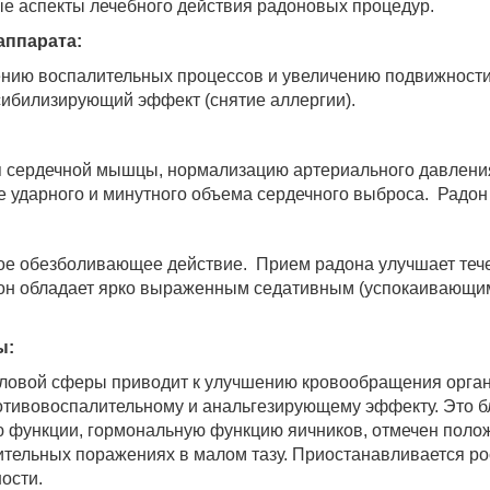
ые аспекты лечебного действия радоновых процедур.
аппарата:
нию воспалительных процессов и увеличению подвижности
сибилизирующий эффект (снятие аллергии).
иях:
 сердечной мышцы, нормализацию артериального давлени
ие ударного и минутного объема сердечного выброса. Радо
 обезболивающее действие. Прием радона улучшает тече
дон обладает ярко выраженным седативным (успокаивающи
ы:
ловой сферы приводит к улучшению кровообращения орган
ротивовоспалительному и анальгезирующему эффекту. Это б
ю функции, гормональную функцию яичников, отмечен поло
ительных поражениях в малом тазу. Приостанавливается р
kurortresort@gmail.com
сячной беременности.