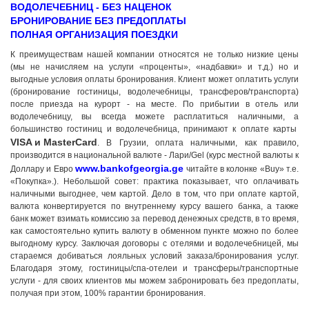
ВОДОЛЕЧЕБНИЦ - БЕЗ НАЦЕНОК
БРОНИРОВАНИЕ БЕЗ ПРЕДОПЛАТЫ
ПОЛНАЯ ОРГАНИЗАЦИЯ ПОЕЗДКИ
К преимуществам нашей компании относятся не только низкие цены
(мы не начисляем на услуги «проценты», «надбавки» и т.д.) но и
выгодные условия оплаты бронирования. Клиент может оплатить услуги
(бронирование гостиницы, водолечебницы, трансферов/транспорта)
после приезда на курорт - на месте. По прибытии в отель или
водолечебницу, вы всегда можете расплатиться наличными, а
большинство гостиниц и водолечебница, принимают к оплате карты
VISA и MasterCard
. В Грузии, оплата наличными, как правило,
производится в национальной валюте - Лари/Gel (курс местной валюты к
www.bankofgeorgia.ge
Доллару и Евро
читайте в колонке «Buy» т.е.
«Покупка».). Небольшой совет: практика показывает, что оплачивать
наличными выгоднее, чем картой. Дело в том, что при оплате картой,
валюта конвертируется по внутреннему курсу вашего банка, а также
банк может взимать комиссию за перевод денежных средств, в то время,
как самостоятельно купить валюту в обменном пункте можно по более
выгодному курсу. Заключая договоры с отелями и водолечебницей, мы
стараемся добиваться лояльных условий заказа/бронирования услуг.
Благодаря этому, гостиницы/спа-отелеи и трансферы/транспортные
услуги - для своих клиентов мы можем забронировать без предоплаты,
получая при этом, 100% гарантии бронирования.