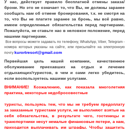
У нас, действует правило бесплатной отмены заказа/
брони. Но это не означает то, что Вы, не должны заранее
сообщать нам об отмене бронирования, т.к. не смотря на
то, что Вы не платите заранее за бронь, мы всё равно,
имеем определенные обязательства перед партнерами.
Пожалуйста, не ставьте нас в неловкое положение, перед
нашими партнерами.
Все вопросы можете задавать по телефону, WhatsApp, Viber, Telegram -
номера которых указаны на сайте, или присылайте на электронную
kurortresort@gmail.com
почту
Первейшая цель нашей компании, качественное
Грузия, г. Цхалтубо.
обслуживание приехавших на отдых и лечение
отдыхающих/туристов, в чем и сами легко убедитесь,
kurortresort@gmail.com
если воспользуетесь нашими услугами.
+995 555 63 29 29; с 10:00 до
17:00 час.
ВНИМАНИЕ! Ксожалению, как показала многолетняя
www.tskaltuboresort.ge
практика, некоторые недобросовестные
© 2010 - 2026 Caucasus Travel Centre LTD Все
права защищены. Копирование материалов только с
туристы, пользуясь тем, что мы не требуем предоплату
разрешения администрации сайта
за заказанные туристами услуги, не выполняют взятые на
себя обязательства, в результате чего, гостиницы и
транспортники несут немалые финансовые потери, а нам,
приходится выплачивать им штрафы. Чтобы защитить