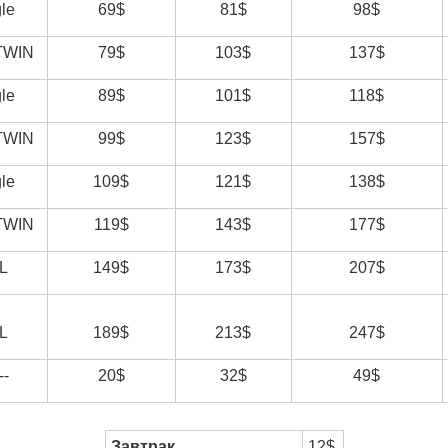
le
69$
81$
98$
TWIN
79$
103$
137$
le
89$
101$
118$
TWIN
99$
123$
157$
le
109$
121$
138$
TWIN
119$
143$
177$
L
149$
173$
207$
L
189$
213$
247$
--
20$
32$
49$
Завтрак
12$