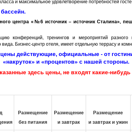
класса и максимальное удовлетворение потребностей госте
 бассейн.
ного центра «№6 источник – источник Сталина», пеш
ацию конференций, тренингов и мероприятий разного 
вида. Бизнес-центр отеля, имеет отдельную террасу и комна
цены действующие, официальные - от гостиниц
«накруток» и «процентов» с нашей стороны.
 указанные здесь цены, не входят какие-нибуд
д
Размещение
Размещение
Размещение
щения
без питания
и завтрак
и завтрак и ужин