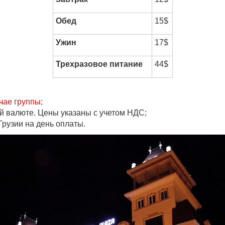
Обед
15$
Ужин
17$
Трехразовое питание
44$
чае группы;
ой валюте. Цены указаны с учетом НДС;
рузии на день оплаты.