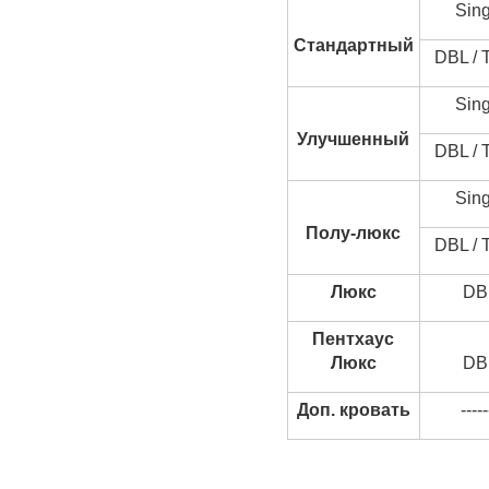
Sing
Стандартный
DBL / 
Sing
Улучшенный
DBL / 
Sing
Полу-люкс
DBL / 
Люкс
DB
Пентхаус
Люкс
DB
Доп. кровать
-----