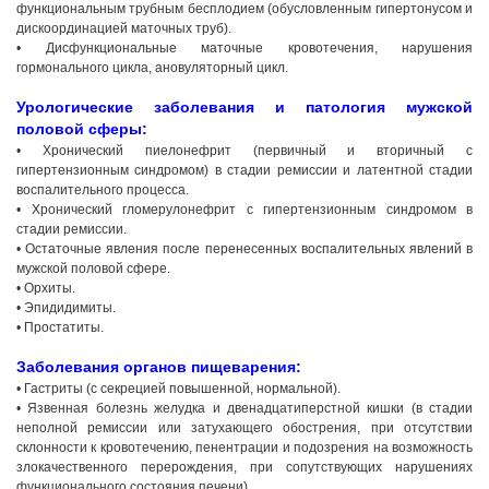
функциональным трубным бесплодием (обусловленным гипертонусом и
дискоординацией маточных труб).
• Дисфункциональные маточные кровотечения, нарушения
гормонального цикла, ановуляторный цикл.
Урологические заболевания и патология мужской
половой сферы:
• Хронический пиелонефрит (первичный и вторичный с
гипертензионным синдромом) в стадии ремиссии и латентной стадии
воспалительного процесса.
• Хронический гломерулонефрит с гипертензионным синдромом в
стадии ремиссии.
• Остаточные явления после перенесенных воспалительных явлений в
мужской половой сфере.
• Орхиты.
• Эпидидимиты.
• Простатиты.
Заболевания органов пищеварения:
• Гастриты (с секрецией повышенной, нормальной).
• Язвенная болезнь желудка и двенадцатиперстной кишки (в стадии
неполной ремиссии или затухающего обострения, при отсутствии
склонности к кровотечению, пенентрации и подозрения на возможность
злокачественного перерождения, при сопутствующих нарушениях
функционального состояния печени).