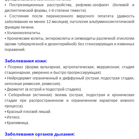
• Пострезекционные расстройства, рефлюкс-эзофагит (болевой и
диспептической формы, I–II степени тяжести).
• Состояние после перенесенного вирусного гепатита (давность
заболевания не менее 12 месяцев), патология альбуминосинтетической
функции печени.
• Холангиогепатиты.
• Хронические колиты, энтероколиты и сигмоидиты различной этиологии
(кроме туберкулезной и дизентерийной) без стенозирующих и язвенных
поражений.
Заболевания кожи:
• Псориаз (форма вульгарная, артропатическая, веррукозная; стадия
стационарная, умеренно и быстро прогрессирующая).
• Нейродермит ограниченный и диффузный (острая, подострая стадии,
неполная ремиссия, ремиссия).
• Дерматит (в острой и подострой стадиях).
• Себорейная (истинная) экзема (острая, подострая и хроническая
стадии при распространенном и ограниченном характере кожного
процесса).
• Красный плоский лишай.
• Ихтиоз.
• Крапивница.
Заболевания органов дыхания: