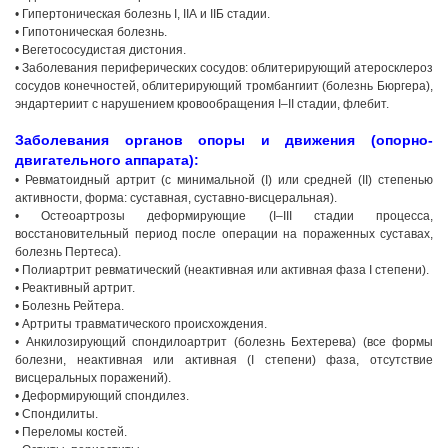
• Гипертоническая болезнь I, IIА и IIБ стадии.
• Гипотоническая болезнь.
• Вегетососудистая дистония.
• Заболевания периферических сосудов: облитерирующий атеросклероз
сосудов конечностей, облитерирующий тромбангиит (болезнь Бюргера),
эндартериит с нарушением кровообращения I–II стадии, флебит.
Заболевания органов опоры и движения (опорно-
двигательного аппарата):
• Ревматоидный артрит (с минимальной (I) или средней (II) степенью
активности, форма: суставная, суставно-висцеральная).
• Остеоартрозы деформирующие (I–III стадии процесса,
восстановительный период после операции на пораженных суставах,
болезнь Пертеса).
• Полиартрит ревматический (неактивная или активная фаза I степени).
• Реактивный артрит.
• Болезнь Рейтера.
• Артриты травматического происхождения.
• Анкилозирующий спондилоартрит (болезнь Бехтерева) (все формы
болезни, неактивная или активная (I степени) фаза, отсутствие
висцеральных поражений).
• Деформирующий спондилез.
• Спондилиты.
• Переломы костей.