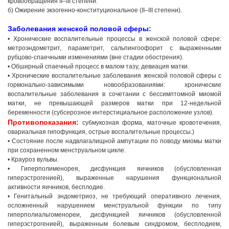
кровообращения II–III степени.
Грузия, г. Цхалтубо.
б) Ожирение экзогенно-конституциональное (II–III степени).
kurortresort@gmail.com
Заболевания женской половой сферы:
+995 555 63 29 29; с 10:00 до
• Хронические воспалительные процессы в женской половой сфере:
17:00 час.
метроэндометрит, параметрит, сальпингоофорит с выраженными
www.tskaltuboresort.ge
рубцово-спаечными изменениями (вне стадии обострения).
• Обширный спаечный процесс в малом тазу, девиация матки.
© 2010 - 2026 Caucasus Travel Centre LTD Все
права защищены. Копирование материалов только с
• Хронические воспалительные заболевания женской половой сферы с
разрешения администрации сайта
гормонально-зависимыми новообразованиями: хронические
воспалительные заболевания в сочетании с бессимптомной миомой
матки,
не превышающей размеров матки при 12-недельной
беременности (субсерозное интерстициальное расположение узлов).
Противопоказания:
субмукозная форма, маточные кровотечения,
овариальная гипофункция, острые воспалительные процессы.)
• Состояние после надвлагалищной ампутации по поводу миомы матки
при сохраненном менструальном цикле.
• Крауроз вульвы.
• Гиперполименорея, дисфункция яичников (обусловленная
гиперэстрогенией), выраженные нарушения функциональной
активности яичников, бесплодие.
• Генитальный эндометриоз, не требующий оперативного лечения,
осложненный нарушением менструальной функции по типу
гиперполиальгоменореи, дисфункцией яичников (обусловленной
гиперэстрогенией), выраженным болевым синдромом, бесплодием,