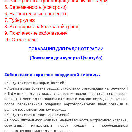
4. Расстройства кровообращения IIБ–III стадий;
5. Беременность (все сроки);
6. Нагноительные процессы;
7. Туберкулез;
8. Все формы заболеваний крови;
9. Психические заболевания;
10. Эпилепсия.
ПОКАЗАНИЯ ДЛЯ РАДОНОТЕРАПИИ
(Показания для курорта Цхалтубо)
Заболевания сердечно-сосудистой системы:
• Кардиосклероз миокардитический.
• Ишемическая болезнь сердца: стабильная стенокардия напряжения I
и II функциональных классов, состояние после перенесенного острого
инфаркта миокарда в раннем восстановительном периоде, состояние
после перенесенной операции аортокоронарного шунтирования в
раннем восстановительном периоде.
• Кардиосклероз атеросклеротический.
• Пороки митрального клапана: недостаточность митрального клапана,
сочетанный митральный порок сердца с преобладанием
недостаточности митрального клапана.