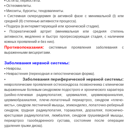
• Оститы, периоститы.
• Остеомиелиты.
• Миозиты, бурситы, тендовагиниты.
• Системная склеродермия (в активной фазе с минимальной (I) или
средней (II) степенью активности процесса).
• Подагра (в интермиттирующей или хронической стадии).
• Псориатический артрит (минимальная или средняя степень
активности, медленно и быстро прогрессирующая стадия, с наличием
кожных проявлений и без них).
Противопоказания:
системные проявления заболевания с
выраженными висцеритами.
Заболевания нервной системы:
• Неврозы.
• Неврастения (переходная и гипостеническая форма).
Заболевания периферической нервной системы:
•
неврологические проявления остеохондроза позвоночника с клинически
выраженным болевым синдромом подострого и хронического характера
(шейно-плечевая радикулопатия; цервикалгия, цервикокраниалгия,
цервикобрахиалгия, плече-лопаточный периартроз, синдром «плечо-
кисть», синдром лестничной мышцы, эпикондилез, лопаточно-реберный
синдром, грудная радикулопатия, торакалгия, дорзалгия; пояснично-
крестцовая радикулопатия, люмбалгия, синдром грушевидной мышцы,
периартроз тазобедренного сустава, состояние после операции
удаления грыжи диска).