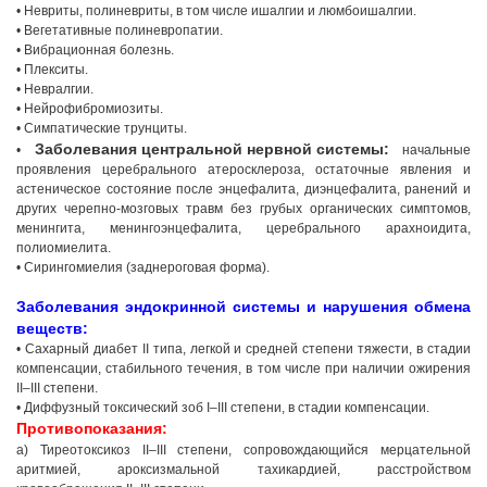
• Невриты, полиневриты, в том числе ишалгии и люмбоишалгии.
• Вегетативные полиневропатии.
• Вибрационная болезнь.
• Плекситы.
• Невралгии.
• Нейрофибромиозиты.
• Симпатические трунциты.
Заболевания центральной нервной системы:
•
начальные
проявления церебрального атеросклероза, остаточные явления и
астеническое состояние после энцефалита, диэнцефалита, ранений и
других черепно-мозговых травм без грубых органических симптомов,
менингита, менингоэнцефалита, церебрального арахноидита,
полиомиелита.
• Сирингомиелия (заднероговая форма).
Заболевания эндокринной системы и нарушения обмена
веществ:
• Сахарный диабет II типа, легкой и средней степени тяжести, в стадии
компенсации, стабильного течения, в том числе при наличии ожирения
II–III степени.
• Диффузный токсический зоб I–III степени, в стадии компенсации.
Противопоказания:
а) Тиреотоксикоз II–III степени, сопровождающийся мерцательной
аритмией, ароксизмальной тахикардией, расстройством