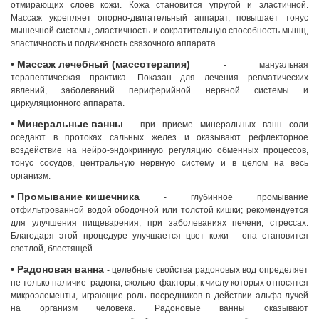
отмирающих слоев кожи. Кожа становится упругой и эластичной.
+995 555 63 29 29; с 10:00 до
Массаж укрепляет опорно-двигательный аппарат, повышает тонус
17:00 час.
мышечной системы, эластичность и сократительную способность мышц,
www.tskaltuboresort.ge
эластичность и подвижность связочного аппарата.
• Массаж лечебный (массотерапия)
- мануальная
© 2010 - 2026 Caucasus Travel Centre LTD Все
права защищены. Копирование материалов только с
терапевтическая практика. Показан для лечения ревматических
разрешения администрации сайта
явлений, заболеваний периферийной нервной системы и
циркуляционного аппарата.
• Минеральные ванны
- при приеме минеральных ванн соли
оседают в протоках сальных желез и оказывают рефлекторное
воздействие на нейро-эндокринную регуляцию обменных процессов,
тонус сосудов, центральную нервную систему и в целом на весь
организм.
• Промывание кишечника
- глубинное промывание
отфильтрованной водой ободочной или толстой кишки; рекомендуется
для улучшения пищеварения, при заболеваниях печени, стрессах.
Благодаря этой процедуре улучшается цвет кожи - она становится
светлой, блестящей.
• Радоновая ванна
- целебные свойства радоновых вод определяет
не только наличие радона, сколько факторы, к числу которых относятся
микроэлементы, играющие роль посредников в действии альфа-лучей
на организм человека. Радоновые ванны оказывают