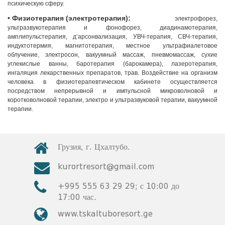
психическую сферу.
• Физиотерапия (электротерапия):
электрофорез,
ультразвукотерапия и фонофорез, диадинамотерапия,
амплипульстерапия, д’арсонвализация, УВЧ-терапия, СВЧ-терапия,
индуктотермия, магнитотерапия, местное ультрафиалетовое
облучение, электросон, вакуумный массаж, пневмомассаж, сухие
углекислые ванны, баротерапия (барокамера), лазеротерапия,
ингаляция лекарственных препаратов, трав. Воздействие на организм
человека в физиотерапевтическом кабинете осуществляется
посредством непрерывной и импульсной микроволновой и
коротковолновой терапии, электро и ультразвуковой терапии, вакуумной
терапии.