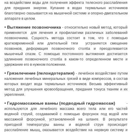
на воздействии воды для получения эффекта телесного расслабления
для придания энергии. Купание в водах термальных источников
благотворно сказывается на мышечной системе и опорно-двигательном
аппарате в целом.
• Вытяжение позвоночника
- относительно новый метод, который
применяется для лечения и профилактики различных заболеваний
позвоночника. Сущность метода состоит в том, что с помощью
кратковременной или длительной тяги устраняется смещение
позвонков, деформация позвоночного столба и преодолевается
мышечный спазм. С помощью постоянного вытяжения достигается
удлинение позвоночного столба в каком-то определенном месте и
удержание его в нужном положении.
• Грязелечение (пелоидотерапия)
- лечебное воздействие путем
наложения лечебных минеральных грязей в виде компрессов, в состав
которых входит вода термальных источников. Весьма эффективный
метод для улучшения кровообращения, придания тонуса тканям и их
укрепления.
• Гидромассажные ванны (подводный гидромассаж)
-
используются для лечебного массажа всего тела или его частей
водяной струей, создаваемой с помощью форсунок под водой или
массажной форсункой, установленной на шланге. В результате
пригодной температуры ванны и водяной струи происходит
расслабление мышц, оказывается воздействие на нервную систему и