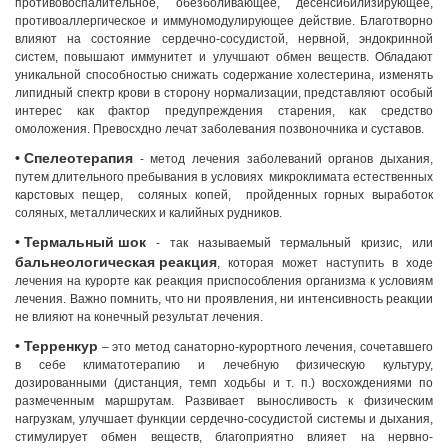
противовоспалительное, обезболивающее, десенсибилизирующее,
противоаллергическое и иммуномодулирующее действие. Благотворно
влияют на состояние сердечно-сосудистой, нервной, эндокринной
систем, повышают иммунитет и улучшают обмен веществ. Обладают
уникальной способностью снижать содержание холестерина, изменять
липидный спектр крови в сторону нормализации, представляют особый
интерес как фактор предупреждения старения, как средство
омоложения. Превосхдно лечат заболевания позвоночника и суставов.
• Спелеотерапия
- метод лечения заболеваний органов дыхания,
путем длительного пребывания в условиях микроклимата естественных
карстовых пещер, соляных копей, пройденных горных выработок
соляных, металлических и калийных рудников.
• Термальный шок
- так называемый термальный кризис, или
бальнеологическая реакция
, которая может наступить в ходе
лечения на курорте как реакция приспособления организма к условиям
лечения. Важно помнить, что ни проявления, ни интенсивность реакции
не влияют на конечный результат лечения.
• Терренкур
– это метод санаторно-курортного лечения, сочетавшего
в себе климатотерапию и лечебную физическую культуру,
дозированными (дистанция, темп ходьбы и т. п.) восхождениями по
размеченным маршрутам. Развивает выносливость к физическим
нагрузкам, улучшает функции сердечно-сосудистой системы и дыхания,
стимулирует обмен веществ, благоприятно влияет на нервно-