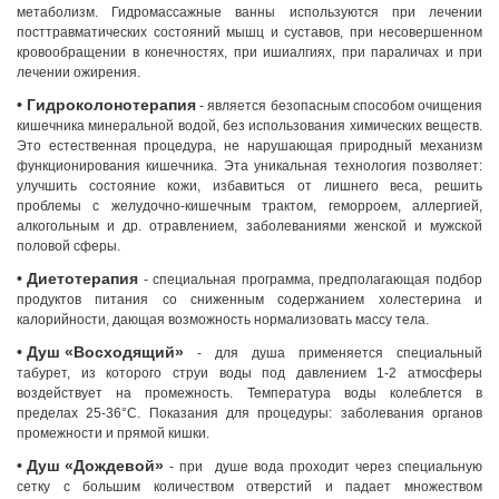
метаболизм. Гидромассажные ванны используются при лечении
посттравматических состояний мышц и суставов, при несовершенном
кровообращении в конечностях, при ишиалгиях, при параличах и при
лечении ожирения.
• Гидроколонотерапия
- является безопасным способом очищения
кишечника минеральной водой, без использования химических веществ.
Это естественная процедура, не нарушающая природный механизм
функционирования кишечника. Эта уникальная технология позволяет:
улучшить состояние кожи, избавиться от лишнего веса, решить
проблемы с желудочно-кишечным трактом, геморроем, аллергией,
алкогольным и др. отравлением, заболеваниями женской и мужской
половой сферы.
• Диетотерапия
- специальная программа, предполагающая подбор
продуктов питания со сниженным содержанием холестерина и
калорийности, дающая возможность нормализовать массу тела.
• Душ «Восходящий»
- для душа применяется специальный
табурет, из которого струи воды под давлением 1-2 атмосферы
воздействует на промежность. Температура воды колеблется в
пределах 25-36°С. Показания для процедуры: заболевания органов
промежности и прямой кишки.
• Душ «Дождевой»
- при душе вода проходит через специальную
сетку с большим количеством отверстий и падает множеством