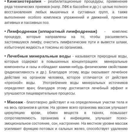
• Кинезиотерапия
- реабилитационные процедуры, применение
ряда технических приемов (напр. ЛФК в бассейне и др.) с целью полного
восстановления любых мышечных и суставных групп, а также
выполнение особого комплекса упражнений и движений, принятие
активных и пассивных поз.
• Лимфодренаж (аппаратный лимфодренаж)
- комплекс
процедур, которые направлены на то, чтобы расшевелить
застоявшуюся лимфу, очистить лимфатические пути и вывести шлаки,
избыточную жидкость и токсины из организма.
• Лечебные минеральные воды
- называются природные воды,
которые содержат в повышенных концентрациях минеральные
компоненты и газы и обладают какими-нибудь физическими свойствами
(радиоактивность и др.). Благодаря этому, воды оказывают лечебное
действие на организм человека, которое отличается от действия
«пресной» воды. Употребление воды минеральных источников
определяет врач; благодаря этому достигается лечебный эффект и
улучшаются пищеварительные процессы.
• Массаж
- благотворно действует и на определенные участки тела и
на весь организм в целом. На уровне всего организма массаж улучшает
циркуляцию крови, обмен веществ в тканях, повышает
сопротивляемость организма к инфекциям, улучшает психо-
эмоциональное состояние, сон, настроение. На местном уровне массаж
Грузия, г. Цхалтубо.
усиливает функцию потовых и сальных желез, способствует удалению
kurortresort@gmail.com