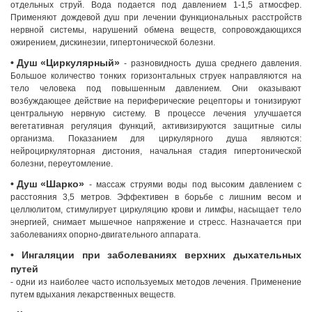
отдельных струй. Вода подается под давлением 1-1,5 атмосфер.
Применяют дождевой душ при лечении функциональных расстройств
нервной системы, нарушений обмена веществ, сопровождающихся
ожирением, дискинезии, гипертонической болезни.
• Душ «Циркулярный»
- разновидность душа среднего давления.
Большое количество тонких горизонтальных струек направляются на
тело человека под повышенным давлением. Они оказывают
возбуждающее действие на периферические рецепторы и тонизируют
центральную нервную систему. В процессе лечения улучшается
вегетативная регуляция функций, активизируются защитные силы
организма. Показанием для циркулярного душа являются:
нейроциркуляторная дистония, начальная стадия гипертонической
болезни, переутомление.
• Душ «Шарко»
- массаж струями воды под высоким давлением с
расстояния 3,5 метров. Эффективен в борьбе с лишним весом и
целлюлитом, стимулирует циркуляцию крови и лимфы, насыщает тело
энергией, снимает мышечное напряжение и стресс. Назначается при
заболеваниях опорно-двигательного аппарата.
• Ингаляции при заболеваниях верхних дыхательных
путей
- одни из наиболее часто используемых методов лечения. Применение
путем вдыхания лекарственных веществ.