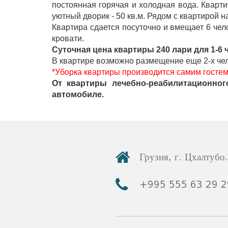
постоянная горячая и холодная вода. Кварт
уютный дворик - 50 кв.м. Рядом с квартирой н
Грузия, г. Цхалтубо.
Квартира сдается посуточно и вмещает 6 чел
кровати.
+995 555 63 29 29; с 10:00 до 17:00 час.
Суточная цена квартиры 240 лари для 1-6 
В квартире возможно размещение еще 2-х челов
*Уборка квартиры производится самим гостем 
© 2010 - 2026 Caucasus Travel Centre LTD Все пра
От квартиры лечебно-реабилитационног
разрешения админи
автомобиле.