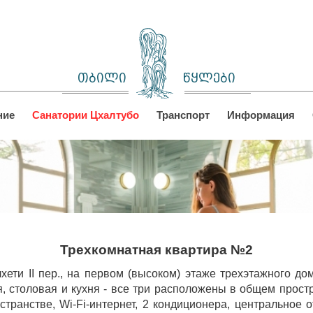
თბილი
წყლები
ние
Санатории Цхалтубо
Транспорт
Информация
Трехкомнатная квартира №2
лхети II пер., на первом (высоком) этаже трехэтажного до
, столовая и кухня - все три расположены в общем простра
транстве, Wi-Fi-интернет, 2 кондиционера, центральное о