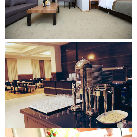
Грузия, г. Цхалтубо.
kurortresort@gmail.com
+995 555 63 29 29; с 10:00 до
17:00 час.
www.tskaltuboresort.ge
© 2010 - 2026 Caucasus Travel Centre LTD Все
права защищены. Копирование материалов только с
разрешения администрации сайта