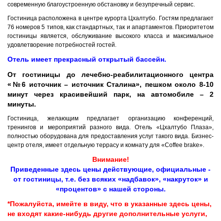
современную благоустроенную обстановку и безупречный сервис.
Гостиница расположена в центре курорта Цхалтубо. Гостям предлагают
76 номеров 5 типов, как стандартных, так и апартаментов. Приоритетом
гостиницы является, обслуживание высокого класса и максимальное
удовлетворение потребностей гостей.
Отель имеет прекрасный открытый бассейн.
От гостиницы до лечебно-реабилитационного центра
«№6 источник – источник Сталина», пешком около 8-10
минут через красивейший парк, на автомобиле – 2
минуты.
Гостиница, желающим предлагает организацию конференций,
тренингов и мероприятий разного вида. Отель «Цхалтубо Плаза»,
полностью оборудована для предоставления услуг такого вида. Бизнес-
центр отеля, имеет отдельную террасу и комнату для «Coffee brake».
Внимание!
Приведенные здесь цены действующие, официальные -
от гостиницы, т.е. без всяких «надбавок», «накруток» и
«процентов» с нашей стороны.
*Пожалуйста, имейте в виду, что в указанные здесь цены,
не входят какие-нибудь другие дополнительные услуги,