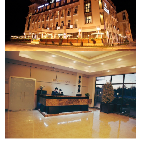
Люкс
DBL
149$
173$
Пентхаус
Люкс
DBL
189$
213$
Доп. кровать
-------
20$
32$
Завтрак
Обед
Ужин
Трехразовое питание