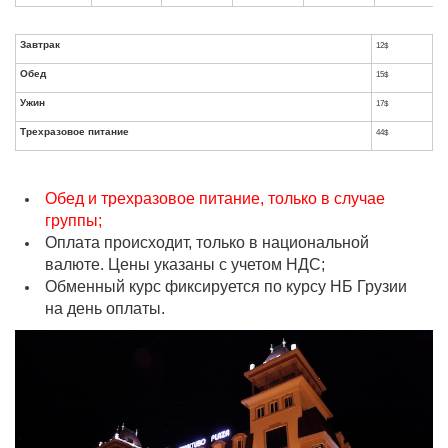
Категория
Вид
Размещение
Размещение
номера
размещения
без питания
и завтрак
Обед и трехразовое питание, только в случае
Single
69$
81$
группы;
Оплата происходит, только в национальной
Стандартный
DBL / TWIN
79$
103$
валюте. Цены указаны с учетом НДС;
Обменный курс фиксируется по курсу НБ Грузии
Single
89$
101$
на день оплаты.
Улучшенный
DBL / TWIN
99$
123$
Single
109$
121$
Полу-люкс
DBL / TWIN
119$
143$