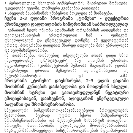
• პერიოდულად სხეულის ტემპერატურის მცირედით მომატება,
ტკივილები ყელში, ლიმფური კვანძების გადიდება;
• სხეულის მასის/წონის უმიზეზოდ მოკლება ან მომატება.
ჩვენი 2-3 დღიანი პროგრამა „ტონუსი“ - ეფექტურია
ქრონიკული დაღლილობის სინდრომთან საბრძოლველად
წყალტუბო.
, ვინაიდან ხელს უწყობს ადამიანის ორგანიზმის აღდგენასა და
თვითგაჯანსაღებას ერთდროულად სამ - ფიზიკურ,
kurortresort@gmail.com
ფსიქოლოგიურ და ენერგეტიკულ დონეზე. ამ ყველაფერთან
+995 555 63 29 29; 10:00-დან
ერთად, პროგრამის დადებით მხარედ ითვლება მისი უბრალოება
17:00 საათამდე
და ხელმისაწვდომობა.
www.tskaltuboresort.ge
იმ ადამიანებს, რომლებიც იძულებულნი არიან დიდი ხნით
იმყოფებოდნენ ე.წ.“სტატიკურ“ ანუ თითქმის უმოძრაო
© 2010 - 2026 CTC - Caucasus Travel Centre LTD
მდგომარეობაში (კომპიუტერთან მუშაობა, მაგიდასთან ჯდომა,
- ყველა უფლება დაცულია
ხანგრძლივი დროით მგზავრობა თვითმფრინავითა თუ
ავტოტრანსპორტით და ა.შ.),
პროგრამა „ტონუსი“ დაეხმარება, 2-3 დღის ვადაში
მოიხსნან კუნთების დაძაბულობა და მოადუნონ სხეული,
მოიხსნან სტრესი და გათავისუფლდნენ ნეგატიური
ემოციებისაგან, დაისვენონ, აღიდგინონ ენერგეტიკული
ბალანსი და შრომისუნარიანობა.
სპეციალური სამკურნალო-გამაჯანსაღებელი პროცედურების
წყალობით, ბევრად უფრო ჩქარა მიმდინარეობს
შრომისუნარიანობისა და მეხსიერების სისხარტის აღდგენითი
პროცესი. მთლიანობაში, უმჯობესდება შრომისუნარიანობა,
საყრდენ-მამოძრავებელი სისტემის/ორგანოების მდგომარეობა,