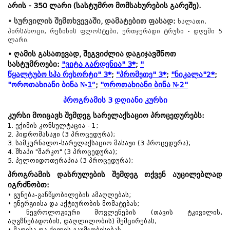
არის - 350
ლარი (სასტუმრო მომსახურების გარეშე).
• სურვილის შემთხვევაში, დამატებით ფასად:
ხალათი,
პირსახოცი, რეზინის ფლოსტები, ერთჯერადი ტრუსი - დღეში 5
ლარი.
•
ღამის გასათევად, შეგვიძლია დაგიჯავშნოთ
სასტუმროები:
"ვიტა გარდენია" 3*
;
"
წყალტუბო სპა რესორტი
" 3*
;
"
პრომეთე
" 3*
;
"
ნიკალა
"2*
;
"
ოროთახიანი ბინა
№
1
“
;
"ოროთახიანი ბინა №2"
პროგრამის 3 დღიანი კურსი
კურსი მოიცავს შემდეგ სარელაქსაციო პროცედურებს:
1. ექიმის კონსულტაცია - 1;
2. ჰიდრომასაჟი (3 პროცედურა);
3. სამკურნალო-სარელაქსაციო მასაჟი (3 პროცედურა);
4. შხაპი "შარკო" (3 პროცედურა);
5. პელოიდოთერაპია (3 პროცედურა);
პროგრამის დასრულების შემდეგ თქვენ აუცილებლად
იგრძნობთ:
• გუნება-განწყობილების ამაღლებას;
• ენერგიისა და აქტიურობის მომატებას;
• ნევროლოგიური მოვლენების (თავის ტკივილის,
აღგზნებადობის, დაღლილობის) შემცირებას;
• მადისა და ძილის გაუმჯობესებას.