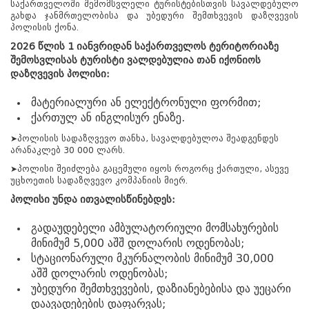
საქართველოში შემომსვლელი ტურისტებისთვის სავალდებულო
გახდა ჯანმრთელობისა და უბედური შემთხვევის დაზღვევის
პოლისის ქონა.
2026
წლის
1
იანვრიდან
საქართველოს
ტერიტორიაზე
შემოსვლისას
ტურისტი
ვალდებულია
თან
იქონიოს
დაზღვევის
პოლისი
:
მატერიალური ან ელექტრონული ფორმით;
ქართულ ან ინგლისურ ენაზე.
➤პოლისის სადაზღვევო თანხა, სავალდებულოა შეადგენდეს
არანაკლებ 30 000 ლარს.
წყალტუბო.
➤პოლისი შეიძლება გაცემული იყოს როგორც ქართული, ასევე
kurortresort@gmail.com
უცხოეთის სადაზღვევო კომპანიის მიერ.
+995 555 63 29 29; 10:00-დან
პოლისი
უნდა
ითვალისწინებდეს
:
17:00 საათამდე
www.tskaltuboresort.ge
გადაუდებელი ამბულატორიული მომსახურების
© 2010 - 2026 CTC - Caucasus Travel Centre LTD
მინიმუმ 5,000 აშშ დოლარის ოდენობას;
- ყველა უფლება დაცულია
სტაციონარული მკურნალობის მინიმუმ 30,000
აშშ დოლარის ოდენობას;
უბედური შემთხვევების, დაზიანებებისა და უეცარი
დაავადებების დაფარვას;