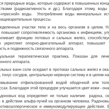
ся природные воды, которые содержат в повышенных конц
твами (радиоактивность и др.). Благодаря этому, вод
я «пресной» воды. Употребление воды минеральных ист
 пищеварительные процессы.
ределенные участки тела и на весь организм в целом. 
, повышает сопротивляемость организма к инфекциям, улу
kurortresort@gmail.com
иливает функцию потовых и сальных желез, способств
www.tskaltuboresort.ge
ж укрепляет опорно-двигательный аппарат, повышает
сть и подвижность связочного аппарата.
альная терапевтическая практика. Показан для лече
ва защищены. Копирование материалов только с
нного аппарата.
страции сайта
льных ванн соли оседают в протоках сальных желез и ок
тонус сосудов, центральную нервную систему и в целом на
мывание отфильтрованной водой ободочной или толс
сах. Благодаря этой процедуре улучшается цвет кожи - она
доновых вод определяет не только наличие радона, ск
 в действии альфа-лучей на организм человека. Радонов
отивоаллергическое и иммуномодулирующее действие. Б