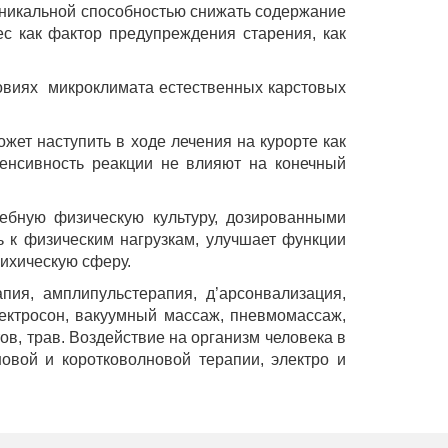
уникальной способностью снижать содержание
с как фактор предупреждения старения, как
ловиях микроклимата естественных карстовых
ожет наступить в ходе лечения на курорте как
тенсивность реакции не влияют на конечный
чебную физическую культуру, дозированными
ь к физическим нагрузкам, улучшает функции
сихическую сферу.
ия, амплипульстерапия, д’арсонвализация,
лектросон, вакуумный массаж, пневмомассаж,
в, трав. Воздействие на организм человека в
овой и коротковолновой терапии, электро и