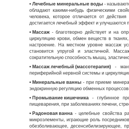
• Лечебные минеральные воды
- называют
обладают какими-нибудь физическими свойс
человека, которое отличается от действи
достигается лечебный эффект и улучшаются
• Массаж
- благотворно действует и на оп
циркуляцию крови, обмен веществ в тканях
Грузия, г. Цхалтубо.
настроение. На местном уровне массаж ус
+995 555 63 29 29; с 10:00 до 17:00 час.
становится упругой и эластичной. Масса
сократительную способность мышц, эластично
• Массаж лечебный (массотерапия)
- ману
© 2010 - 2026 Caucasus Travel Centre LTD Все пра
периферийной нервной системы и циркуляцио
разрешения админи
• Минеральные ванны
- при приеме минера
эндокринную регуляцию обменных процессов, 
• Промывание кишечника
- глубинное про
пищеварения, при заболеваниях печени, стрес
• Радоновая ванна
- целебные свойства ра
микроэлементы, играющие роль посредников
обезболивающее, десенсибилизирующее, пр