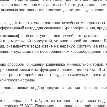
щью кратковременной или длительной тяги устраняется с
 помощью постоянного вытяжения достигается удлинение п
е воздействие путем наложения лечебных минеральных г
 эффективный метод для улучшения кровообращения, придан
ромассаж)
- используются для лечебного массажа все
 или массажной форсункой, установленной на шланге. В
шц, оказывается воздействие на нервную систему и мета
мышц и суставов, при несовершенном кровообращении в к
ным способом очищения кишечника минеральной водой, б
риродный механизм функционирования кишечника. Эта у
еса, решить проблемы с желудочно-кишечным трактом,
кой половой сферы.
предполагающая подбор продуктов питания со сниженным
ла.
ся специальный табурет, из которого струи воды под
 пределах 25-36°С. Показания для процедуры: заболевани