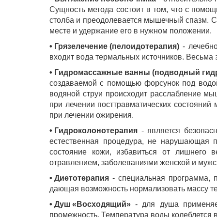
Сущность метода состоит в том, что с помо
столба и преодолевается мышечный спазм. С
месте и удержание его в нужном положении.
• Грязелечение (пелоидотерапия)
- лечебно
входит вода термальных источников. Весьма
• Гидромассажные ванны (подводный гид
создаваемой с помощью форсунок под водой
водяной струи происходит расслабление мы
при лечении посттравматических состояний 
при лечении ожирения.
• Гидроколонотерапия
- является безопас
естественная процедура, не нарушающая п
состояние кожи, избавиться от лишнего в
отравлением, заболеваниями женской и мужс
• Диетотерапия
- специальная программа, 
дающая возможность нормализовать массу те
• Душ «Восходящий»
- для душа применяет
промежность. Температура воды колеблется в