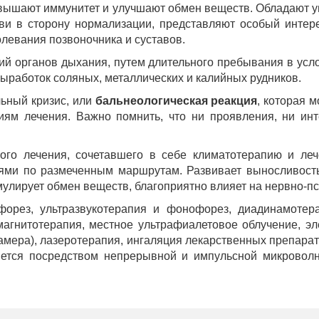
повышают иммунитет и улучшают обмен веществ. Обладают 
ови в сторону нормализации, представляют особый интере
левания позвоночника и суставов.
ий органов дыхания, путем длительного пребывания в ус
ыработок соляных, металлических и калийных рудников.
ьный кризис, или
бальнеологическая реакция
, которая м
иям лечения. Важно помнить, что ни проявления, ни ин
ого лечения, сочетавшего в себе климатотерапию и ле
ниями по размеченным маршрутам. Развивает выносливост
мулирует обмен веществ, благоприятно влияет на нервно-п
орез, ультразвукотерапия и фонофорез, диадинамотерап
магнитотерапия, местное ультрафиалетовое облучение, э
амера), лазеротерапия, ингаляция лекарственных препарато
ется посредством непрерывной и импульсной микроволн