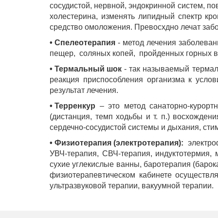
сосудистой, нервной, эндокринной систем, 
холестерина, изменять липидный спектр кр
средство омоложения. Превосхдно лечат забо
• Спелеотерапия
- метод лечения заболеван
пещер, соляных копей, пройденных горных в
• Термальный шок
- так называемый термал
реакция приспособления организма к услов
результат лечения.
• Терренкур
– это метод санаторно-курортн
(дистанция, темп ходьбы и т. п.) восхожде
сердечно-сосудистой системы и дыхания, сти
• Физиотерапия (электротерапия):
электроф
УВЧ-терапия, СВЧ-терапия, индуктотермия, 
сухие углекислые ванны, баротерапия (барок
физиотерапевтическом кабинете осуществля
ультразвуковой терапии, вакуумной терапии.