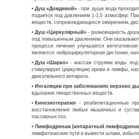
• Душ «Дождевой»
- при душе вода проходит
подается под давлением 1-1,5 атмосфер. П
веществ, сопровождающихся ожирением, диск
• Душ «Циркулярный»
- разновидность душа
под повышенным давлением. Они оказывают 
процессе лечения улучшается вегетативная
являются: нейроциркуляторная дистония, нач
• Душ «Шарко»
- массаж струями воды под 
стимулирует циркуляцию крови и лимфы, нас
двигательного аппарата.
• Ингаляции при заболеваниях верхних д
вдыхания лекарственных веществ.
• Кинезиотерапия
- реабилитационные про
восстановления любых мышечных и сустав
пассивных поз.
• Лимфодренаж (аппаратный лимфодрена
лимфатические пути и вывести шлаки, избыто