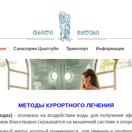
თბილი
წყლები
ние
Санатории Цхалтубо
Транспорт
Информация
МЕТОДЫ КУРОРТНОГО ЛЕЧЕНИЯ
одах)
- основана на воздействии воды для получения эф
иков благотворно сказывается на мышечной системе и опор
новый метод, который применяется для лечения и профил