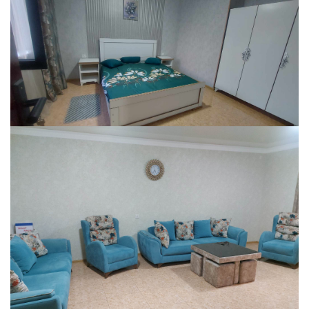
№
Тип размещения
Май - Октябрь
1.
Одна персона
90 Лари
2.
Две персоны
100 Лари
3.
Три персоны
130 Лари
4.
Четыре персоны
160 Лари