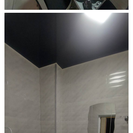
Грузия, г. Цхалтубо.
kurortresort@gmail.com
+995 555 63 29 29; с 10:00 до
17:00 час.
www.tskaltuboresort.ge
© 2010 - 2026 Caucasus Travel Centre LTD Все
права защищены. Копирование материалов только с
разрешения администрации сайта