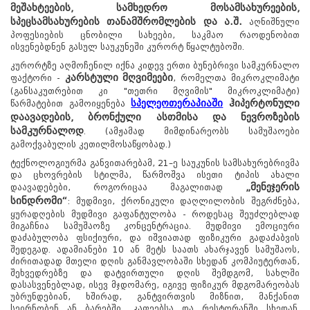
მეშახტეების, სამხედრო მოსამსახურეების,
სპეცსამსახურების თანამშრომლების და ა.შ.
აღნიშნული
პოფესიების ცნობილი სახეები, საკმაო რაოდენობით
ისვენებდნენ გასულ საუკუნეში კურორტ წყალტუბოში.
კურორტზე აღმოჩენილ იქნა კიდევ ერთი ბუნებრივი სამკურნალო
კარსტული მღვიმეები
ფაქტორი -
, რომელთა მიკროკლიმატი
(განსაკუთრებით კი "თეთრი მღვიმის" მიკროკლიმატი)
სპელეოთერაპია
ში
ჰიპერტონული
წარმატებით გამოიყენება
დაავადების, ბრონქული ასთმისა და ნევროზების
სამკურნალოდ
. (ამჟამად მიმდინარეობს სამუშაოები
გამოქვაბულის კეთილმოსაწყობად.)
ტექნოლოგიურმა განვითარებამ, 21–ე საუკუნის სამსახურებრივმა
და ცხოვრების სტილმა, წარმოშვა ისეთი ტიპის ახალი
„მენეჯერის
დაავადებები, როგორიცაა მაგალითად
სინდრომი“
: მუდმივი, ქრონიკული დაღლილობის შეგრძნება,
ყურადღების მუდმივი გაფანტულობა - როდესაც შეუძლებლად
მიგაჩნია სამუშაოზე კონცენტრაცია. მუდმივი ემოციური
დაძაბულობა ფსიქიური, და იშვიათად ფიზიკური გადაძაბვის
შედეგად. ადამიანები 10 ან მეტს საათს ახარჯავენ სამუშაოს,
ძირითადად მთელი დღის განმავლობაში სხედან კომპიუტერთან,
შეხვედრებზე და დატვირთული დღის შემდგომ, სახლში
დასასვენებლად, ისევ მჯდომარე, იგივე ფიზიკურ მდგომარეობას
უბრუნდებიან, ხშირად, განტვირთვის მიზნით, მანქანით
სეირნობენ ან ბარებში, კაფეებსა და რესტორანში სხედან.