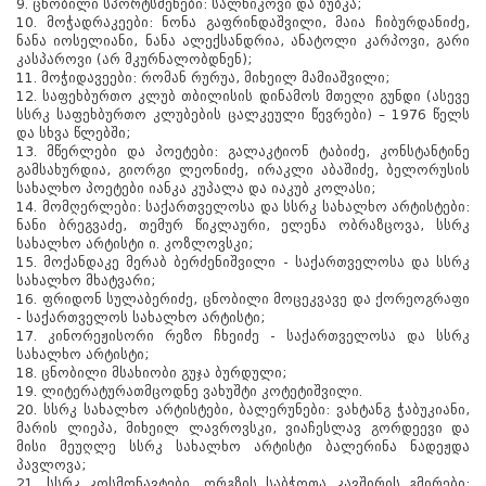
9. ცნობილი სპორტსმენები: სალნიკოვი და ბუბკა;
10. მოჭადრაკეები: ნონა გაფრინდაშვილი, მაია ჩიბურდანიძე,
ნანა იოსელიანი, ნანა ალექსანდრია, ანატოლი კარპოვი, გარი
კასპაროვი (არ მკურნალობდნენ);
11. მოჭიდავეები: რომან რურუა, მიხეილ მამიაშვილი;
12. საფეხბურთო კლუბ თბილისის დინამოს მთელი გუნდი (ასევე
სსრკ საფეხბურთო კლუბების ცალკეული წევრები) – 1976 წელს
და სხვა წლებში;
13. მწერლები და პოეტები: გალაკტიონ ტაბიძე, კონსტანტინე
გამსახურდია, გიორგი ლეონიძე, ირაკლი აბაშიძე, ბელორუსის
სახალხო პოეტები იანკა კუპალა და იაკუბ კოლასი;
14. მომღერლები: საქართველოსა და სსრკ სახალხო არტისტები:
ნანი ბრეგვაძე, თემურ წიკლაური, ელენა ობრაზცოვა, სსრკ
სახალხო არტისტი ი. კოზლოვსკი;
15. მოქანდაკე მერაბ ბერძენიშვილი - საქართველოსა და სსრკ
სახალხო მხატვარი;
16. ფრიდონ სულაბერიძე, ცნობილი მოცეკვავე და ქორეოგრაფი
- საქართველოს სახალხო არტისტი;
17. კინორეჟისორი რეზო ჩხეიძე - საქართველოსა და სსრკ
სახალხო არტისტი;
18. ცნობილი მსახიობი გუჯა ბურდული;
19. ლიტერატურათმცოდნე ვახუშტი კოტეტიშვილი.
20. სსრკ სახალხო არტისტები, ბალერუნები: ვახტანგ ჭაბუკიანი,
მარის ლიეპა, მიხეილ ლავროვსკი, ვიაჩესლავ გორდეევი და
მისი მეუღლე სსრკ სახალხო არტისტი ბალერინა ნადეჟდა
პავლოვა;
21. სსრკ კოსმონავტები, ორგზის საბჭოთა კავშირის გმირები: