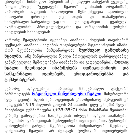
ცხოვრების სიმბოლო. ბუნების ამ უნიკალურ საჩუქარს ტყუილად
როდი უწოდეს "უკვდავების წყარო". ადამიანის ორგანიზმზე
კურორტის წყლების ნაყოფიერი ზემოქმედება ცნობილია
უხსოვარი დროიდან. დღეისათვის კი თანამედროვე
სამკურნალო-სარეაბილიტაციო დანადგარები გვაძლევს
მკურნალობის, პროფილაქტიკისა და ორგანიზმის ტონუსის
ამაღლების საშუალებას.
კურორტ წყალტუბოში იყენებენ აბაზანის მიღების თავისებურ
ტექნიკას. აბაზანის მიღების თავისებურება მდგომარეობს იმაში,
მუდმივად გამდინარე
რომ მკურნალობა მიმდინარეობს
წყალში
, (ანუ მინერალური წყალი პროცედურის დასრულებამდე
რითაც
განუწყვეტლივ შემოედინება აბაზანაში და გადაედინება),
წყალი მუდმივად ინარჩუნებს ფიზიკო-ქიმიურ და
სამკურნალო თვისებებს, ერთგვაროვნებასა და
ტემპერატურას
.
კურორტ წყალტუბოს ძირითად სამკურნალო ფაქტორს
რადონული მინერალური წყალი
წარმოადგენს
. მინერალური
წყლის დებიტი, წლის პერიოდებიდან გამომდინარე, მერყეობს და
შეადგენს 13-15 მილიონ ლიტრს 24 საათში (დღე-ღამეში). წყლის
o
(+33-35
C)
ბუნებრივი ტემპერატურა
მისი წინასწარი შეთბობის
გარეშე გამოყენების საშუალებას იძლევა. წყალი აბაზანებში
პირდაპირ წყაროებიდან შემოედინება თვითდინებით, ტუმბოების
გამოყენების გარეშე. მკურნალობა მიმდინარეობს მუდმივად
გამდინარე წყალში, არ შეიცავს ტოქსიკურ ნივთიერებებს,