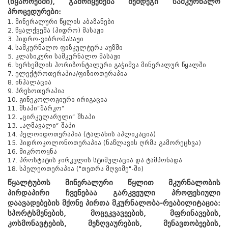
(წყაროებში), გამოიყენება შემდეგი სამკურნალო
პროცედურები:
1. მინერალური წყლის აბაზანები
2. წყალქვეშა (ჰიდრო) მასაჟი
3. ჰიდრო-ვიბრომასაჟი
4. სამკურნალო ფიზკულტურა აუზში
5. კლასიკური სამკურნალო მასაჟი
6. ხერხემლის ჰორიზონტალური გაჭიმვა მინერალურ წყალში
7. ელექტროთერაპია/ფიზიოთერაპია
8. ინჰალაცია
9. პრესოთერაპია
10. გინეკოლოგიური ირიგაცია
11. შხაპი“შარკო“
12. „ცირკულარული“ შხაპი
13. „აღმავალი“ შაპი
14. პელოიდოთერაპია (ტალახის აპლიკაცია)
15. ჰიდროკოლონოთერაპია (ნაწლავის ღრმა გამორეცხვა)
16. მიკროოყნა
17. პროსტატის ჯირკვლის სტიმულაცია და ტამპონადა
18. სპელეოთერაპია ("თეთრა მღვიმე"-ში)
წყალტუბოს მინერალური წყლით მკურნალობის
პირდაპირი ჩვენებაა გარკვეული პროფესიული
დაავადებების მქონე პირთა მკურნალობა-რეაბილიტაცია:
სპორტსმენების, მოცეკვავეების, მფრინავების,
კოსმონავტების, მეზღვაურების, მენავთობეების,