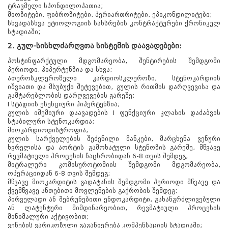
ტრავმული სპონდილოპათია;
მიოზიტები, ფიბროზიტები, პერიართრიტები, ეპიკონდილიტები;
სხვადასხვა ეტიოლოგიის სახსრების კონტრაქტურები ქრონიკულ
სტადიაში;
2. გულ-სისხლძარღვთა სისტემის დაავადებები:
პოსტინფარქტული მდგომარეობა, შუნტირების შემდგომი
პერიოდი, ჰიპერტენზია და სხვა;
ათეროსკლეროზული კარდიოსკლეროზი, სტენოკარდიის
იშვიათი და მსუბუქი შეტევებით, გულის რითმის დარღვევისა და
გამტარებლობის დარღვევების გარეშე;
I სტადიის ესენციური ჰიპერტენზია;
გულის იშემიური დაავადების I ფუნქციური კლასის დაძაბვის
სტაბილური სტენოკარდია;
მიოკარდიოდისტროფია;
გულის სარქველების შეძენილი მანკები, მარცხენა ვენური
ხვრელისა და აორტის გამოხატული სტენოზის გარეშე, მწვავე
რევმატიული პროცესის ჩაცხრობიდან 6-8 თვის შემდეგ;
მიტრალური კომისუროტომიის შემდგომი მდგომარეობა,
ოპერაციიდან 6-8 თვის შემდეგ;
მწვავე მიოკარდიტის გადატანის შემდგომი პერიოდი მწვავე და
ქვემწვავე ანთებითი მოვლენების გაქრობის შემდეგ;
პირველადი ან შებრუნებითი ენდოკარდიტი, გახანგრძლივებული
ან ლატენტური მიმდინარეობით, რევმატიული პროცესის
მინიმალური აქტივობით;
ვენების ვარიკოზული გაგანიერება კომპენსაციის სტადიაში;