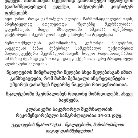
ეფექტი, ახასიათებს მკვეთრად გამოხატული სედატიური
kurortresort@gmail.com
(დამამშვიდებელი) ეფექტი, ააქტიურებს კოგნიტურ
+995 555 63 29 29; 10:00-დან
ფუნქციებს
.
17:00 საათამდე
იყო დრო, როცა ევროპული ელიტის წარმომადგენლებისთვის,
www.tskaltuboresort.ge
პრესტიჟულად ითვლებოდა ”წყლებზე მკურნალობა”.
დღეისათვის, მთელ მსოფლიოში აშკარაა ბუნებრივი
© 2010 - 2026 CTC - Caucasus Travel Centre LTD
ფაქტორებით მკურნალობისკენ დაბრუნების ტენდენცია.
- ყველა უფლება დაცულია
ზემოთთქმულიდან გამომდინარე, კურორტი წყალტუბო,
საუკეთესო ბაზაა ბუნებრივი სამკურნალო ფაქტორებით
მაღალეფექტური მკურნალობისთვის, ხოლო რადონოთერაპია,
ამ მხრივ ბევრად უფრო იაფი და ეფექტურია, ვიდრე ტრადიციული
კლინიკური მედიცინა.
წყალტუბოს მინერალური წყლები სხვა წყლებისგან იმით
განსხვავდება, რომ მასში შემავალი ინგრედიენტები -
უმცირეს დასაშვებ ზღვარზე ნაკლები რაოდენობითაა.
წყალტუბოში მკურნალობენ როგორც მოზრდილებს, ასევე
ბავშვებს.
კლასიკური საკურორტო მკურნალობის
რეკომენდირებული ხანგრძლივობაა 14-21 დღე.
უკვდავების წყარო? აქაა - წყალტუბოში, ჩამობრძანდით -
თავად დარწმუნდებით!