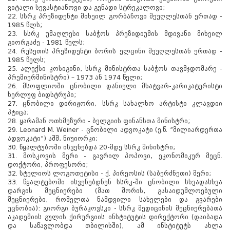
ვიტალი სევასტიანოვი და გენადი სტრეკალოვი;
22. სსრკ პრეზიდენტი მიხეილ გორბაჩოვი მეუღლესთან ერთად -
1985 წლს;
23. სსრკ უმაღლესი საბჭოს პრეზიდიუმის მდივანი მიხეილ
გიორგაძე - 1981 წელს;
24. რუსეთის პრეზიდენტი ბორის ელცინი მეუღლესთან ერთად -
1985 წელს;
25. ალექსი კოსიგინი, სსრკ მინისტრთა საბჭოს თავმჯდომარე -
პრემიერმინისტრი) – 1973 ან 1974 წელი;
26. მსოფლიოში ცნობილი დანიელი მხატვარ-კარიკატურისტი
ხერლუფ ბიდსტრუპი;
27. ცნობილი დირიჟორი, სსრკ სახალხო არტისტი კლავდიი
პტიცა;
28. ყარამან ოთხმეზური - ბელგიის ფინანსთა მინისტრი;
29. Leonard M. Weiner - ცნობილი ადვოკატი (ე.წ. ”მილიარდერთა
ადვოკატი”) აშშ, ნიუიორკი;
30. წყალტუბოში ისვენებდა 20-მდე სსრკ მინისტრი;
31. მოსკოვის მერი - გავრილ პოპოვი, ეკონომიკურ მეცნ.
დოქტორი, პროფესორი;
32. სტელიოს ლოგოთეტისი - ქ. პირეოსის (საბერძნეთი) მერი;
33. წყალტუბოში ისვენებდნენ სსრკ-ში ცნობილი სხვადასხვა
დარგის მეცნიერები (მათ შორის, გასაიდუმლოებული
მეცნიერები, რომელთა ნამდვილი სახელები და გვარები
უცნობია): გიორგი ბურაკოვსკი - სსრკ მედიცინის მეცნიერებათა
აკადემიის გულის ქირურგიის ინსტიტუტის დირექტორი (დაიბადა
და საწავლობდა თბილისში), ამ ინსტიტუტს ახლა