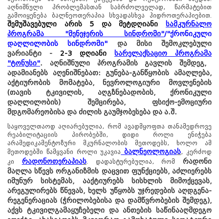
აღნიშნული პრობლემასთან საბრძოლველად, წარმატებით
გამოიყენება ბალნეოთერაპია სხვადასხვა ჰიდროთერაპიებით.
შემუშავებული არის 5 და მეტდღიანი
სამკურნალო
პროგრამა
"
მენეჯერის სინდრომი
"
/
"
ქრონიკული
დაღლილობის სინდრომი
"
და მისი შემოკლებული
ვარიანტი -
2-3 დღიანი
სარელაქსაციო პროგრამა
"
ტონუსი
"
. აღნიშნული პროგრამის გავლის შემდეგ,
ადამიანებს აღენიშნებათ: გუნება-განწყობის ამაღლება,
აქტიურობის მომატება, ნევროლოგიური მოვლენების
(თავის ტკივილის, აღგზნებადობის, ქრონიკული
დაღლილობის) შემცირება, ფსიქო-ემოციური
მდგომარეობისა და ძილის გაუმჯობესება და ა.შ.
საყოველთაოდ აღიარებულია, რომ ავადმყოფთა თანამედროვე
რეაბილიტაციის პირობებში, დიდი როლი ენიჭება
არამედიკამენტოზური მკურნალობის მეთოდებს, ხოლო ამ
ბალნეოლოგია
ს
მეთოდებში წამყვანი როლი უკავია
, კერძოდ
რადონოთერაპია
ს
რადონი
კი
. დადასტურებულია, რომ
მაღლა სწევს ორგანიზმის დაცვით ფუნქციებს, აძლიერებს
იმუნურ სისტემას, ააქტიურებს სისხლის მიმოქცევას,
არეგულირებს წნევას, ხელს უწყობს უჯრედების აღდგენა-
რეგენერაციას (ჭრილობებისა და დამწვრობების შემდეგ),
აქვს ტკივილგამაყუჩებელი და ანთების საწინააღმდეგო
წყალტუბო.