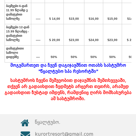
სასტუმრო
„
წყალტუბო
სპარეზორტი
“ 3*
ოთახის
/
ნომრის
ღირებულება
დღეში
,
სამ
ეს
ფასები
მოქმედია
მხოლოდ
7
და
მე
მოგვმართეთ და ჩვენ დაგიჯავშნით ოთახს სასტუმრო
"წყალტუბო სპა რესორტში"
ოთახის
/
სასტუმროს
ჩვენი მეშვეობით დაჯავშნის შემთხვევაში,
ნომრის
თქვენ არ გადაიხდით ზედმეტს არცერთ თეთრს, არამედ
კატეგორია
რაოდენობა
7.01.2026
1.06.2026
1.07.
გადაიხდით ზუსტად იმდენს, რამდენიც ღირს მომსახურება
"
სამკურნალო
ოთახში
31.05.2026
30.06.2026
31.08
ამ სასტუმროში.
პაკეტით
"
ოთახის
ოთახის
ოთა
ფასი
ფასი
ფა
დღეში
დღეში
დღე