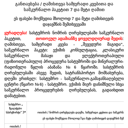
განთავსება / ღამისთევა სამჯერადი კვებითა და
სამკურნალო პაკეტით 7 და მეტი ღამით
ეს
ფასები
მოქმედია
მხოლოდ
7
და
მეტი
ღამისთევის
დაჯავშნის
შემთხვევაში
წყალტუბო.
kurortresort@gmail.com
ყურადღება!
სასტუმროს ნომრის ღირებულებაში სამკურნალო
პაკეტით,
თოთოეულ ადამიანზე ყოველდღიურად შედის
:
+995 555 63 29 29; 10:00-დან
17:00 საათამდე
ღამისთევა, სამჯერადი კვება - „შევედური მაგიდა“,
www.tskaltuboresort.ge
სამკურნალო პაკეტი: ექიმის კონსულტაცია, კლასიკური
სამკურნალო მასაჟი და ელექტროთერაპიული
© 2010 - 2026 CTC - Caucasus Travel Centre LTD
(ფიზიოთერაპიული) პროცედურა სასტუმროში და მინერალური-
- ყველა უფლება დაცულია
რადონული წყლის აბაზანა №6 წყაროში. სასტუმროს
ღირებულებაში ასევე შედის, სატრანსპორტო მომსახურება,
დღეში ერთხელ: სასტუმრო - სამკურნალო-გამაჯანსაღებელი
ცენტრი (წყარო №6) - სასტუმრო. ექიმის მიერ დანიშნული სხვა
სამკურნალო პროცედურების ღირებულებას, გადაიხდით
დამატებით.