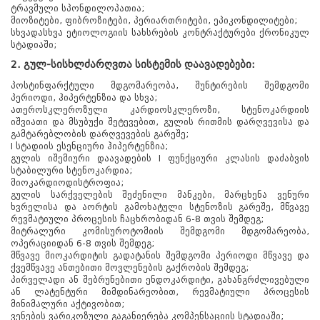
ტრავმული სპონდილოპათია;
მიოზიტები, ფიბროზიტები, პერიართრიტები, ეპიკონდილიტები;
სხვადასხვა ეტიოლოგიის სახსრების კონტრაქტურები ქრონიკულ
სტადიაში;
2. გულ-სისხლძარღვთა სისტემის დაავადებები:
პოსტინფარქტული მდგომარეობა, შუნტირების შემდგომი
პერიოდი, ჰიპერტენზია და სხვა;
ათეროსკლეროზული კარდიოსკლეროზი, სტენოკარდიის
იშვიათი და მსუბუქი შეტევებით, გულის რითმის დარღვევისა და
გამტარებლობის დარღვევების გარეშე;
I სტადიის ესენციური ჰიპერტენზია;
გულის იშემიური დაავადების I ფუნქციური კლასის დაძაბვის
სტაბილური სტენოკარდია;
მიოკარდიოდისტროფია;
გულის სარქველების შეძენილი მანკები, მარცხენა ვენური
ხვრელისა და აორტის გამოხატული სტენოზის გარეშე, მწვავე
რევმატიული პროცესის ჩაცხრობიდან 6-8 თვის შემდეგ;
მიტრალური კომისუროტომიის შემდგომი მდგომარეობა,
ოპერაციიდან 6-8 თვის შემდეგ;
მწვავე მიოკარდიტის გადატანის შემდგომი პერიოდი მწვავე და
ქვემწვავე ანთებითი მოვლენების გაქრობის შემდეგ;
პირველადი ან შებრუნებითი ენდოკარდიტი, გახანგრძლივებული
ან ლატენტური მიმდინარეობით, რევმატიული პროცესის
მინიმალური აქტივობით;
ვენების ვარიკოზული გაგანიერება კომპენსაციის სტადიაში;