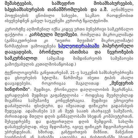
მეშახტეების, სამხედრო მოსამსახურეების,
სპეცსამსახურების თანამშრომლების და ა.შ.
აღნიშნული
პოფესიების ცნობილი სახეები, საკმაო რაოდენობით
ისვენებდნენ გასულ საუკუნეში კურორტ წყალტუბოში.
კურორტზე აღმოჩენილ იქნა კიდევ ერთი ბუნებრივი სამკურნალო
კარსტული მღვიმეები
ფაქტორი -
, რომელთა მიკროკლიმატი
(განსაკუთრებით კი "თეთრი მღვიმის" მიკროკლიმატი)
სპელეოთერაპია
ში
ჰიპერტონული
წარმატებით გამოიყენება
დაავადების, ბრონქული ასთმისა და ნევროზების
სამკურნალოდ
. (ამჟამად მიმდინარეობს სამუშაოები
გამოქვაბულის კეთილმოსაწყობად.)
ტექნოლოგიურმა განვითარებამ, 21–ე საუკუნის სამსახურებრივმა
და ცხოვრების სტილმა, წარმოშვა ისეთი ტიპის ახალი
„მენეჯერის
დაავადებები, როგორიცაა მაგალითად
სინდრომი“
: მუდმივი, ქრონიკული დაღლილობის შეგრძნება,
ყურადღების მუდმივი გაფანტულობა - როდესაც შეუძლებლად
მიგაჩნია სამუშაოზე კონცენტრაცია. მუდმივი ემოციური
დაძაბულობა ფსიქიური, და იშვიათად ფიზიკური გადაძაბვის
შედეგად. ადამიანები 10 ან მეტს საათს ახარჯავენ სამუშაოს,
ძირითადად მთელი დღის განმავლობაში სხედან კომპიუტერთან,
შეხვედრებზე და დატვირთული დღის შემდგომ, სახლში
დასასვენებლად, ისევ მჯდომარე, იგივე ფიზიკურ მდგომარეობას
უბრუნდებიან, ხშირად, განტვირთვის მიზნით, მანქანით
სეირნობენ ან ბარებში, კაფეებსა და რესტორანში სხედან.