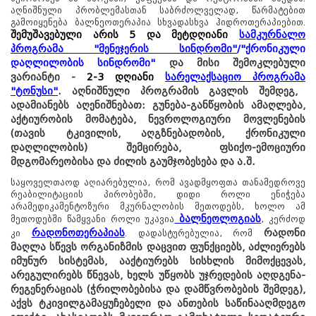
აღნიშნული პრობლემასთან საბრძოლველად, წარმატებით
გამოიყენება ბალნეოთერაპია სხვადასხვა ჰიდროთერაპიებით.
შემუშავებული არის 5 და მეტდღიანი
სამკურნალო
პროგრამა
"
მენეჯერის სინდრომი
"
/
"
ქრონიკული
დაღლილობის სინდრომი
"
და მისი შემოკლებული
ვარიანტი -
2-3 დღიანი
სარელაქსაციო პროგრამა
"
ტონუსი
"
. აღნიშნული პროგრამის გავლის შემდეგ,
ადამიანებს აღენიშნებათ: გუნება-განწყობის ამაღლება,
აქტიურობის მომატება, ნევროლოგიური მოვლენების
(თავის ტკივილის, აღგზნებადობის, ქრონიკული
დაღლილობის) შემცირება, ფსიქო-ემოციური
მდგომარეობისა და ძილის გაუმჯობესება და ა.შ.
საყოველთაოდ აღიარებულია, რომ ავადმყოფთა თანამედროვე
რეაბილიტაციის პირობებში, დიდი როლი ენიჭება
არამედიკამენტოზური მკურნალობის მეთოდებს, ხოლო ამ
ბალნეოლოგია
ს
მეთოდებში წამყვანი როლი უკავია
, კერძოდ
რადონოთერაპია
ს
რადონი
კი
. დადასტურებულია, რომ
მაღლა სწევს ორგანიზმის დაცვით ფუნქციებს, აძლიერებს
იმუნურ სისტემას, ააქტიურებს სისხლის მიმოქცევას,
არეგულირებს წნევას, ხელს უწყობს უჯრედების აღდგენა-
რეგენერაციას (ჭრილობებისა და დამწვრობების შემდეგ),
აქვს ტკივილგამაყუჩებელი და ანთების საწინააღმდეგო
წყალტუბო.