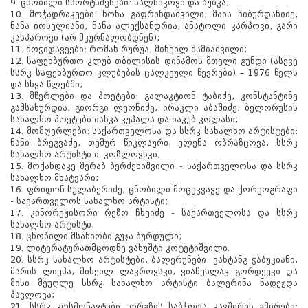
9. ცნობილი სპორტსმენები: სალნიკოვი და ბუბკა;
10. მოჭადრაკეები: ნონა გაფრინდაშვილი, მაია ჩიბურდანიძე,
ნანა იოსელიანი, ნანა ალექსანდრია, ანატოლი კარპოვი, გარი
კასპაროვი (არ მკურნალობდნენ);
11. მოჭიდავეები: რომან რურუა, მიხეილ მამიაშვილი;
12. საფეხბურთო კლუბ თბილისის დინამოს მთელი გუნდი (ასევე
სსრკ საფეხბურთო კლუბების ცალკეული წევრები) – 1976 წელს
და სხვა წლებში;
13. მწერლები და პოეტები: გალაკტიონ ტაბიძე, კონსტანტინე
გამსახურდია, გიორგი ლეონიძე, ირაკლი აბაშიძე, ბელორუსის
სახალხო პოეტები იანკა კუპალა და იაკუბ კოლასი;
14. მომღერლები: საქართველოსა და სსრკ სახალხო არტისტები:
ნანი ბრეგვაძე, თემურ წიკლაური, ელენა ობრაზცოვა, სსრკ
სახალხო არტისტი ი. კოზლოვსკი;
15. მოქანდაკე მერაბ ბერძენიშვილი - საქართველოსა და სსრკ
სახალხო მხატვარი;
16. ფრიდონ სულაბერიძე, ცნობილი მოცეკვავე და ქორეოგრაფი
- საქართველოს სახალხო არტისტი;
17. კინორეჟისორი რეზო ჩხეიძე - საქართველოსა და სსრკ
სახალხო არტისტი;
18. ცნობილი მსახიობი გუჯა ბურდული;
19. ლიტერატურათმცოდნე ვახუშტი კოტეტიშვილი.
20. სსრკ სახალხო არტისტები, ბალერუნები: ვახტანგ ჭაბუკიანი,
მარის ლიეპა, მიხეილ ლავროვსკი, ვიაჩესლავ გორდეევი და
მისი მეუღლე სსრკ სახალხო არტისტი ბალერინა ნადეჟდა
პავლოვა;
21. სსრკ კოსმონავტები, ორგზის საბჭოთა კავშირის გმირები: