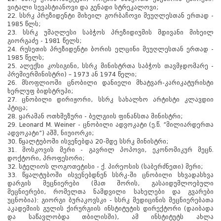
ვიტალი სევასტიანოვი და გენადი სტრეკალოვი;
22. სსრკ პრეზიდენტი მიხეილ გორბაჩოვი მეუღლესთან ერთად -
1985 წლს;
23. სსრკ უმაღლესი საბჭოს პრეზიდიუმის მდივანი მიხეილ
გიორგაძე - 1981 წელს;
24. რუსეთის პრეზიდენტი ბორის ელცინი მეუღლესთან ერთად -
1985 წელს;
25. ალექსი კოსიგინი, სსრკ მინისტრთა საბჭოს თავმჯდომარე -
პრემიერმინისტრი) – 1973 ან 1974 წელი;
26. მსოფლიოში ცნობილი დანიელი მხატვარ-კარიკატურისტი
ხერლუფ ბიდსტრუპი;
27. ცნობილი დირიჟორი, სსრკ სახალხო არტისტი კლავდიი
პტიცა;
28. ყარამან ოთხმეზური - ბელგიის ფინანსთა მინისტრი;
29. Leonard M. Weiner - ცნობილი ადვოკატი (ე.წ. ”მილიარდერთა
ადვოკატი”) აშშ, ნიუიორკი;
30. წყალტუბოში ისვენებდა 20-მდე სსრკ მინისტრი;
31. მოსკოვის მერი - გავრილ პოპოვი, ეკონომიკურ მეცნ.
დოქტორი, პროფესორი;
32. სტელიოს ლოგოთეტისი - ქ. პირეოსის (საბერძნეთი) მერი;
33. წყალტუბოში ისვენებდნენ სსრკ-ში ცნობილი სხვადასხვა
დარგის მეცნიერები (მათ შორის, გასაიდუმლოებული
მეცნიერები, რომელთა ნამდვილი სახელები და გვარები
უცნობია): გიორგი ბურაკოვსკი - სსრკ მედიცინის მეცნიერებათა
აკადემიის გულის ქირურგიის ინსტიტუტის დირექტორი (დაიბადა
და საწავლობდა თბილისში), ამ ინსტიტუტს ახლა