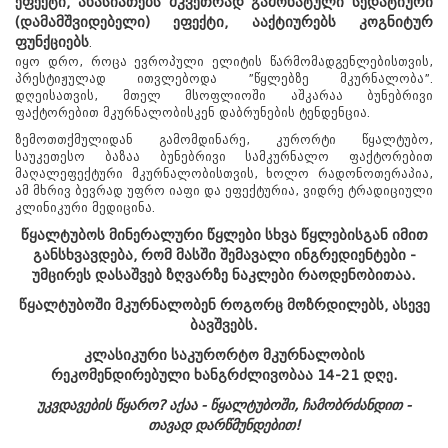
ეფექტი, ახასიათებს მკვეთრად გამოხატული სედატიური
kurortresort@gmail.com
(დამამშვიდებელი) ეფექტი, ააქტიურებს კოგნიტურ
+995 555 63 29 29; 10:00-დან
ფუნქციებს
.
17:00 საათამდე
იყო დრო, როცა ევროპული ელიტის წარმომადგენლებისთვის,
www.tskaltuboresort.ge
პრესტიჟულად ითვლებოდა ”წყლებზე მკურნალობა”.
დღეისათვის, მთელ მსოფლიოში აშკარაა ბუნებრივი
© 2010 - 2026 CTC - Caucasus Travel Centre LTD
ფაქტორებით მკურნალობისკენ დაბრუნების ტენდენცია.
- ყველა უფლება დაცულია
ზემოთთქმულიდან გამომდინარე, კურორტი წყალტუბო,
საუკეთესო ბაზაა ბუნებრივი სამკურნალო ფაქტორებით
მაღალეფექტური მკურნალობისთვის, ხოლო რადონოთერაპია,
ამ მხრივ ბევრად უფრო იაფი და ეფექტურია, ვიდრე ტრადიციული
კლინიკური მედიცინა.
წყალტუბოს მინერალური წყლები სხვა წყლებისგან იმით
განსხვავდება, რომ მასში შემავალი ინგრედიენტები -
უმცირეს დასაშვებ ზღვარზე ნაკლები რაოდენობითაა.
წყალტუბოში მკურნალობენ როგორც მოზრდილებს, ასევე
ბავშვებს.
კლასიკური საკურორტო მკურნალობის
რეკომენდირებული ხანგრძლივობაა 14-21 დღე.
უკვდავების წყარო? აქაა - წყალტუბოში, ჩამობრძანდით -
თავად დარწმუნდებით!