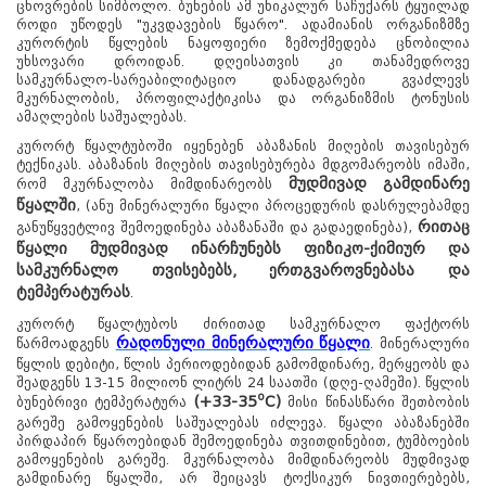
ცხოვრების სიმბოლო. ბუნების ამ უნიკალურ საჩუქარს ტყუილად
როდი უწოდეს "უკვდავების წყარო". ადამიანის ორგანიზმზე
კურორტის წყლების ნაყოფიერი ზემოქმედება ცნობილია
უხსოვარი დროიდან. დღეისათვის კი თანამედროვე
სამკურნალო-სარეაბილიტაციო დანადგარები გვაძლევს
მკურნალობის, პროფილაქტიკისა და ორგანიზმის ტონუსის
ამაღლების საშუალებას.
კურორტ წყალტუბოში იყენებენ აბაზანის მიღების თავისებურ
ტექნიკას. აბაზანის მიღების თავისებურება მდგომარეობს იმაში,
მუდმივად გამდინარე
რომ მკურნალობა მიმდინარეობს
წყალში
, (ანუ მინერალური წყალი პროცედურის დასრულებამდე
რითაც
განუწყვეტლივ შემოედინება აბაზანაში და გადაედინება),
წყალი მუდმივად ინარჩუნებს ფიზიკო-ქიმიურ და
სამკურნალო თვისებებს, ერთგვაროვნებასა და
ტემპერატურას
.
კურორტ წყალტუბოს ძირითად სამკურნალო ფაქტორს
რადონული მინერალური წყალი
წარმოადგენს
. მინერალური
წყლის დებიტი, წლის პერიოდებიდან გამომდინარე, მერყეობს და
შეადგენს 13-15 მილიონ ლიტრს 24 საათში (დღე-ღამეში). წყლის
o
(+33-35
C)
ბუნებრივი ტემპერატურა
მისი წინასწარი შეთბობის
გარეშე გამოყენების საშუალებას იძლევა. წყალი აბაზანებში
პირდაპირ წყაროებიდან შემოედინება თვითდინებით, ტუმბოების
გამოყენების გარეშე. მკურნალობა მიმდინარეობს მუდმივად
გამდინარე წყალში, არ შეიცავს ტოქსიკურ ნივთიერებებს,