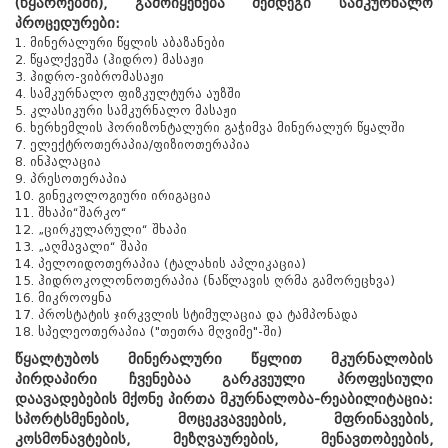
(წყაროებში), გამოიყენება შემდეგი სამკურნალო
პროცედურები:
1. მინერალური წყლის აბაზანები
2. წყალქვეშა (ჰიდრო) მასაჟი
3. ჰიდრო-ვიბრომასაჟი
4. სამკურნალო ფიზკულტურა აუზში
5. კლასიკური სამკურნალო მასაჟი
6. ხერხემლის ჰორიზონტალური გაჭიმვა მინერალურ წყალში
7. ელექტროთერაპია/ფიზიოთერაპია
8. ინჰალაცია
9. პრესოთერაპია
10. გინეკოლოგიური ირიგაცია
11. შხაპი“შარკო“
12. „ცირკულარული“ შხაპი
13. „აღმავალი“ შაპი
14. პელოიდოთერაპია (ტალახის აპლიკაცია)
15. ჰიდროკოლონოთერაპია (ნაწლავის ღრმა გამორეცხვა)
16. მიკროოყნა
17. პროსტატის ჯირკვლის სტიმულაცია და ტამპონადა
18. სპელეოთერაპია ("თეთრა მღვიმე"-ში)
წყალტუბოს მინერალური წყლით მკურნალობის
პირდაპირი ჩვენებაა გარკვეული პროფესიული
დაავადებების მქონე პირთა მკურნალობა-რეაბილიტაცია:
სპორტსმენების, მოცეკვავეების, მფრინავების,
კოსმონავტების, მეზღვაურების, მენავთობეების,