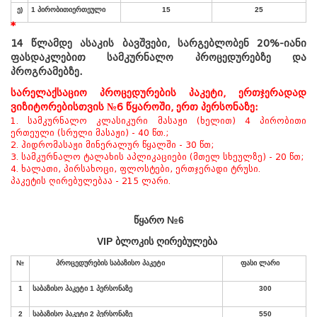
ელექტროთერაპიული
*
15
პროცედურები
:
14 წლამდე ასაკის ბავშვები, სარგებლობენ 20%-იანი
ფასდაკლებით სამკურნალო პროცედურებზე და
ა
)
ელექტროფორეზი
25
პროგრამებზე.
სარელაქსაციო პროცედურების პაკეტი, ერთჯერადად
ბ
)
ფონოფორეზი
25
ვიზიტორებისთვის №6 წყაროში, ერთ პერსონაზე:
1. სამკურნალო კლასიკური მასაჟი (ხელით) 4 პირობითი
გ
)
დიადინამიური
25
ერთეული (სრული მასაჟი) - 40 წთ.;
2. ჰიდრომასაჟი მინერალურ წყალში - 30 წთ;
დ
)
ამპლიპულსი
25
3. სამკურნალო ტალახის აპლიკაციები (მთელ სხეულზე) - 20 წთ;
4. ხალათი, პირსახოცი, ფლოსტები, ერთჯერადი ტრუსი.
ე
)
სტიმულაცია
25
პაკეტის ღირებულებაა - 215 ლარი.
ვ
)
დარსონვალი
25
წყარო №6
ზ
)
უ
.
მ
.
ს
.
თერაპია
25
VIP
ბლოკ
ის
ღირებულება
თ
)
ინჰალაცია
25
ი
)
ღრმა
ოსცილაცია
40