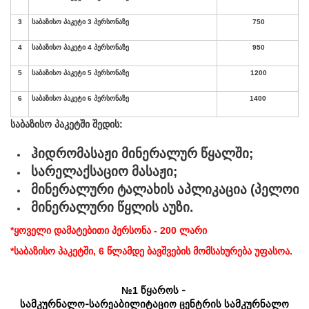
კ)
თეკარ-თერაპია
40
წყალტუბო.
ლ)
მაგნიტოთერაპია
40
kurortresort@gmail.com
მ)
ვაკუუმ-თერაპია
40
+995 555 63 29 29; 10:00-დან
17:00 საათამდე
ნ)
პრესოთერაპია
50
www.tskaltuboresort.ge
© 2010 - 2026 CTC - Caucasus Travel Centre LTD
მიკროოყნა
(
სწორი
საბაზისო
პაკეტში
შედის
:
- ყველა უფლება დაცულია
16
ნაწლავის
გამორეცხვა
)
40
ჰიდრომასაჟი
მინერალურ
წყალში
;
ჰიდროკოლონოთერაპია
სარელაქსაციო
მასაჟი
;
(
ნაწლავის
ღრმა
17
გამორეცხვა
)
100
მინერალური
ტალახის
აპლიკაცია
(
პელოიდ
მინერალური
წყლის
აუზი
.
სამკურნალო
ტალახის
18
აპლიკაციები
:
*ყოველი დამატებითი პერსონა - 200 ლარი
*საბაზისო
პაკეტში
, 6
წლამდე
ბავშვების
მომსახურება
უფასოა
.
ა
)
4
პირობითი
ერთეული
40
ბ
)
3
პირობითი
ერთეული
35
№1
წყაროს -
სამკურნალო-სარეაბილიტაციო ცენტრის სამკურნალო