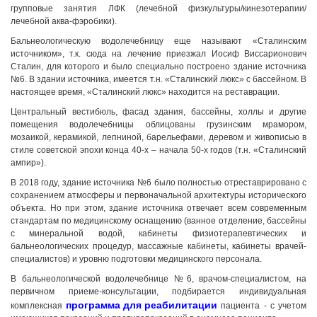
групповые занятия ЛФК (лечебной физкультуры/кинезотерапии/
лечебной аква-фэробики).
Бальнеологическую водолечебницу еще называют «Сталинским
источником», т.к. сюда на лечение приезжал Иосиф Виссарионович
Сталин, для которого и было специально построено здание источника
№6. В здании источника, имеется т.н. «Сталинский люкс» с бассейном. В
настоящее время, «Сталинский люкс» находится на реставрации.
Грузия, г. Цхалтубо.
kurortresort@gmail.com
Центральный вестибюль, фасад здания, бассейны, холлы и другие
помещения водолечебницы облицованы грузинским мрамором,
+995 555 63 29 29; с 10:00 до
мозаикой, керамикой, лепниной, барельефами, деревом и живописью в
17:00 час.
стиле советской эпохи конца 40-х – начала 50-х годов (т.н. «Сталинский
www.tskaltuboresort.ge
ампир»).
© 2010 - 2026 Caucasus Travel Centre LTD Все
В 2018 году, здание источника №6 было полностью отреставрировано с
права защищены. Копирование материалов только с
разрешения администрации сайта
сохранением атмосферы и первоначальной архитектуры исторического
объекта. Но при этом, здание источника отвечает всем современным
стандартам по медицинскому оснащению (ванное отделение, бассейны
с минеральной водой, кабинеты физиотерапевтических и
бальнеологических процедур, массажные кабинеты, кабинеты врачей-
специалистов) и уровню подготовки медицинского персонала.
В бальнеологической водолечебнице №6, врачом-специалистом, на
первичном приеме-консультации, подбирается индивидуальная
программа для реабилитации
комплексная
пациента - с учетом