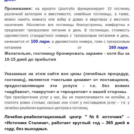
Проживание:
на курорте Цхалтубо функционируют 10 гостиниц
различной категории и вместимости, семейные гостиницы, а также,
можно нанять комнату или койку в домах и квартирах у местного
населения. Абсолютно все гостиницы благоустроены, комфортны и
предлагают трехразовое питание в день. В гостиницах, стоимость
одноместного стандартного номера с трехразовым питанием в день,
100 лари
начинается от
, а двухместного номера, тоже с трехразовым
160 лари
питанием – от
.
Желательно, гостиницу бронировать заранее - хотя бы за
10-15 дней до прибытия
.
Указанные на этом сайте все цены (лечебных процедур,
гостиниц), являются «чистыми ценами» от поставщиков,
предоставляющие эти услуги - т.е. без всяких
«надбавок», «накруток» и «процентов» с нашей стороны.
При приобретении услуг у нас, Вы не переплачиваете ни копейки, а
платите ровно столько, сколько они стоят у поставщиков услуг – т.е. у
лечебно-реабилитационных центров и гостиниц.
Лечебно-реабилитационный центр "№6 источник" –
«Источник Сталина», работает круглый год – 365 дней в
году, без выходных.