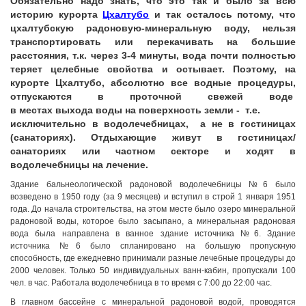
Обязательно надо знать, что это так и было за всю
историю курорта
Цхалтубо
и так осталось потому, что
цхалтубскую радоновую-минеральную воду, нельзя
транспортировать или перекачивать на большие
расстояния, т.к. через 3-4 минуты, вода почти полностью
теряет целебные свойства и остывает. Поэтому, на
курорте Цхалтубо, абсолютно все водные процедуры,
отпускаются в проточной свежей воде
в местах выхода воды на поверхность земли - т.е.
исключительно в водолечебницах, а не в гостиницах
(санаториях). Отдыхающие живут в гостиницах/
санаториях или частном секторе и ходят в
водолечебницы на лечение.
Здание бальнеологической радоновой водолечебницы №6 было
возведено в 1950 году (за 9 месяцев) и вступил в строй 1 января 1951
года. До начала строительства, на этом месте было озеро минеральной
радоновой воды, которое было засыпано, а минеральная радоновая
вода была направлена в ванное здание источника №6. Здание
источника №6 было спланировано на большую пропускную
способность, где ежедневно принимали разные лечебные процедуры до
2000 человек. Только 50 индивидуальных ванн-кабин, пропускали 100
чел. в час. Работала водолечебница в то время с 7:00 до 22:00 час.
В главном бассейне с минеральной радоновой водой, проводятся