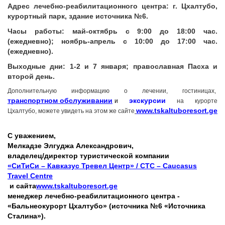
Адрес лечебно-реабилитационного центра: г. Цхалтубо,
курортный парк, здание источника №6.
Часы работы: май-октябрь с 9:00 до 18:00 час.
(ежедневно); ноябрь-апрель с 10:00 до 17:00 час.
(ежедневно).
Выходные дни: 1-2 и 7 января; православная Пасха и
второй день.
Дополнительную информацию о лечении, гостиницах,
транспортном обслуживании
экскурсии
и
на курорте
www.tskaltuboresort.ge
Цхалтубо, можете увидеть на этом же сайте
С уважением,
Мелкадзе Элгуджа Александрович,
владелец/директор туристической компании
«СиТиСи – Кавказус Тревел Центр» / CTC – Caucasus
Travel Centre
и сайта
www.tskaltuboresort.ge
менеджер лечебно-реабилитационного центра -
«Бальнеокурорт Цхалтубо» (источника №6 «Источника
Сталина»).