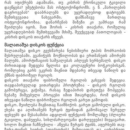
რას იფიქრებს ადამიანი, თუ კისრის ქრონიკული ტკივილი
დაეწყება? უმეტესობა მას ოსტეოქონდროზს, ე. წ. „მარილების
დაგროვებას“ დააბრალებს და უყურადღებოდ დატოვებს.
შემთხვევათა ნახევარში, დამნაშავე მართლაც
ოსტეოქონდროზია, დანარჩენის მიზეზი კი უამრავი რამ
შეიძლება იყოს, მათ შორის – კისრის თიაქარი, რომელიც
უყურადღებობის შემთხვევაში მძიმე, შეუქცევად პათოლოგიას –
კისრის დისკოს თიაქარს იწვევს.
მალათაშუა დისკოს ფუნქცია
მალათაშუა დისკო გვეხმარება ნებისმიერი ტიპის მოძრაობის
შესრულებაში, გვანიჭებს მოქნილობას და ერთმანეთს აშორებს
მალებს, ამორტიზაციის საშუალებას აძლევს ხერხემალს. დისკო
ძირითადად შედგება წყლისა და კოლაგენური ბოჭკოებისგან,
რომლებიც გარს ეკვრის შიგნით მდებარე თხევად ნაწილს და
ქმნის ფიბროზულ რგოლს.
დისკოს თიაქარი ფიბროზული რგოლის გახევის შედეგია.
თავდაპირველად ვითარდება პროტრუზია – დისკოს რგოლის
გამობურცვა, გაჭიმვა, რასაც ზედაპირის დახეთქვა მოჰყვება.
ნებაზე მიშვებული პროცესი იმით მთავრდება, რომ დისკოს
თხევადი ნაწილი ფიბროზული რგოლის გარეთ გამოდის.
დისკო, შეიძლება შიგნითაც ჩაიზნიქოს. გარეთ გამოსული დისკო,
ეხება და აღიზიანებს ზურგის ტვინიდან გამომავალ ნერვულ
ფესვებს და შესაბამისი ადგილის ფუნქციის მოშლამდე (ძლიერი
ტკივილი, დაბუჟება, სიხლძარღვოვანი დარღვევები) მივყავართ,
ხოლო შიგნით ჩაზნექილი - აწვება ზურგის ტვინს, აფერხებს თავ-
ზურგ-ტვინის სითხის (ლიქვორის) მიმოცვლას და ცერებრულ,