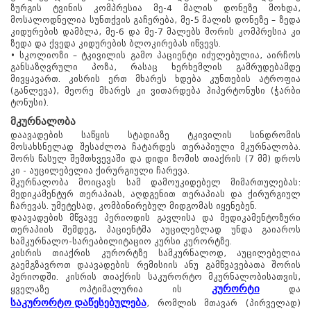
www.tskaltuboresort.ge
ზურგის ტვინის კომპრესია მე-4 მალის დონეზე მოხდა,
მოსალოდნელია სუნთქვის გაჩერება, მე-5 მალის დონეზე – ზედა
© 2010 - 2026 CTC - Caucasus Travel Centre LTD
კიდურების დამბლა, მე-6 და მე-7 მალებს შორის კომპრესია კი
- ყველა უფლება დაცულია
ზედა და ქვედა კიდურების ბლოკირებას იწვევს.
• სკოლიოზი – ტკივილის გამო პაციენტი იძულებულია, აირჩოს
განსაზღვრული პოზა, რასაც ხერხემლის გამრუდებამდე
მივყავართ. კისრის ერთ მხარეს ხდება კუნთების ატროფია
(განლევა), მეორე მხარეს კი ვითარდება ჰიპერტონუსი (ჭარბი
ტონუსი).
მკურნალობა
დაავადების საწყის სტადიაზე ტკივილის სინდრომის
მოსახსნელად შესაძლოა ჩატარდეს თერაპიული მკურნალობა.
შორს წასულ შემთხვევაში და დიდი ზომის თიაქრის (7 მმ) დროს
კი - აუცილებელია ქირურგიული ჩარევა.
მკურნალობა მოიცავს სამ დამოუკიდებელ მიმართულებას:
მედიკამენტურ თერაპიას, აღდგენით თერაპიას და ქირურგიულ
ჩარევას. უმეტესად, კომბინირებულ მიდგომას იყენებენ.
დაავადების მწვავე პერიოდის გავლისა და მედიკამენტოზური
თერაპიის შემდეგ, პაციენტმა აუცილებლად უნდა გაიაროს
სამკურნალო-სარეაბილიტაციო კურსი კურორტზე.
კისრის თიაქრის კურორტზე სამკურნალოდ, აუცილებელია
გაემგზავროთ დაავადების რემისიის ანუ გამწვავებათა შორის
პერიოდში. კისრის თიაქრის საკურორტო მკურნალობისათვის,
კურორტი
ყველაზე ოპტიმალურია ის
და
საკურორტო დაწესებულება
, რომლის მთავარ (პირველად)