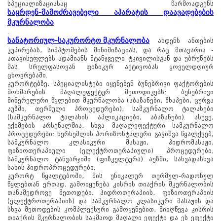
სპეციალიზაციასაც წარმოადგენს
საყრდენ-მამოძრავებელი აპარატის დაავადებების
მკურნალობა
.
სანატორიულ-საკურორტო მკურნალობა
ახდენს ანთების
კუპირებას, სიმპტომების მინიმიზაციას, და რაც მთავარია -
ათავისუფლებს ადამიანს მტანჯველი ტკივილისგან და უბრუნებს
მას სრულფასოვან ფიზიკურ აქტივობას ყოველდღიურ
ცხოვრებაში.
კურორტებზე, სპეციალისტები იყენებენ ბუნებრივი ფაქტორების
მოხმარების მაღალეფექტურ მეთოდიკებს: ბუნებრივი
მინერელური წყლებით მკურნალობა (აბაზანები, შხაპები, ცურვა
აუზში, თერმული პროცედურები), სამკურნალო ტალახები
(სამკურნალო ტალახის აპლიკაციები, აბაზანები). ასევე,
ექიმების არსენალშია, სხვა მაღალეფექტური სამკურნალო
პროცედურები: ხერხემლის ჰორიზონტალური გაჭიმვა წყალქვეშ,
სამკურნალო კლასიკური მასაჟი, ჰიდრომასაჟი,
ფიზიოთერაპიული (ელექტროთერაპიული) პროცედურები,
სამკურნალო ტანვარჯიში (ფიზკულტურა) აუზში, სახვადასხვა
სახის ჰიდროპროცედურები.
კურორტ წყალტუბოში, მის უნიკალურ თერმულ-რადონულ
წყლებთან ერთად, გამოიყენება კისრის თიაქრის მკურნალობის
თანამედროვე მეთოდები. ჰიდროთერაპიის, ფიზიოთერაპიის
(ელექტროთერაპიის) და სამკურნალო კლასიკური მასაჟის და
სხვა მეთოდების კომპლექსური გამოყენებით, მიიღწევა კისრის
თიაქრის მკურნალობის საკმაოდ მაღალი ეფექტი და ეს ეფექტი