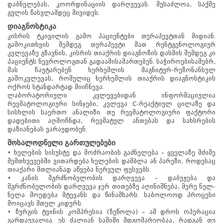
დაბნელებას, კოორდინაციის დარღვევას. შესაძლოა, საქმე
გულის წასვლამდეც მივიდეს.
დიაგნოსტიკა
კისრის ტკივილის გამო პაციენტები თერაპევტთან მიდიან.
გამოკითხვის შემდეგ თერაპევტი მათ რენტგენოლოგიურ
კვლევაზე გზავნის, კისრის თიაქრის დიაგნოზის დასმის შემდეგ კი
პაციენტს ნევროლოგთან გადაამისამართებენ. საჭიროებისამებრ,
მას ჩაუტარებენ ხერხემლის მაგნიტურ-რეზონანსულ
გამოკვლევას, რომელიც ხერხემლის თიაქრის დიაგნოსტიკის
ოქროს სტანდარტად მიიჩნევა.
ლაბორატორიული კვლევებიდან ინფორმაციულია
რევმატოლოგიური სინჯები, კვლევა C-რეაქტიულ ცილაზე და
სისხლის საერთო ანალიზი. თუ რევმატოლოგიური ფაქტორი
დადებითი აღმოჩნდა, რევმატულ ანთებას და სახსრების
დაზიანებას ვარაუდობენ.
მოსალოდნელი გართულებები
• ხელების სისუსტე და მოძრაობის გაძნელება – ყველაზე მძიმე
შემთხვევებში ვითარდება ხელების დამბლა ან პარეზი, როდესაც
თიაქარი მთლიანად აწვება ნერვულ ფესვებს.
• კანის მგრძნობელობის დარღვევა – დაბუჟება და
წყალტუბო.
მგრძნობელობის დარღვევა ჯერ თითებზე აღინიშნება, მერე ნელ-
kurortresort@gmail.com
ნელა მოედება მტევანს და წინამხარს. საბოლოოდ პროცესი
მოიცავს მთელ კიდურს.
+995 555 63 29 29; 10:00-დან
• ზურგის ტვინის კომპრესია (ზეწოლა) – ამ დროს ოპერაცია
17:00 საათამდე
გარდაუვალია. ეს ძალიან საშიში მდგომარეობაა, რადგან თუ