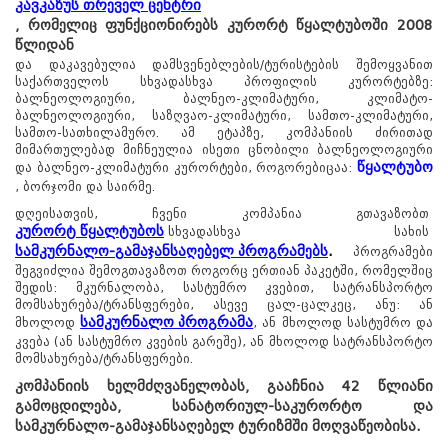
კავკაზუს თრეველ ცენტრი
, რომელიც ფუნქციონირებს კურორტ წყალტუბოში 2008
წლიდან
და დაკავებულია დამსვენებლების/ტურისტების შემოყვანით
საქართველოს სხვადასხვა პროფილის კურორტებზე:
ბალნეოლოგიური, ბალნეო-კლიმატური, კლიმატო-
ბალნეოლოგიური, საზღვაო-კლიმატური, სამთო-კლიმატური,
სამთო-სათხილამურო. ამ ეტაპზე, კომპანიის ძირითად
მიმართულებად მიჩნეულია ისეთი ცნობილი ბალნეოლოგიური
წყალტუბო
და ბალნეო-კლიმატური კურორტები, როგორებიცაა:
, ბორჯომი და საირმე.
დღეისათვის, ჩვენი კომპანია გთავაზობთ
წყალტუბო.
კურორტ წყალტუბოს
სხვადასხვა სახის
kurortresort@gmail.com
სამკურნალო-გამაჯანსაღებელ პროგრამებს
.
პროგრამები
შეგვიძლია შემოგთავაზოთ როგორც ერთიან პაკეტში, რომელშიც
+995 555 63 29 29; 10:00-დან
17:00 საათამდე
შედის: მკურნალობა, სასტუმრო კვებით, სატრანსპორტო
მომსახურება/ტრანსფერები, ასევე ცალ-ცალკეც, ანუ: ან
www.tskaltuboresort.ge
სამკურნალო პროგრამა
მხოლოდ
, ან მხოლოდ სასტუმრო და
© 2010 - 2026 CTC - Caucasus Travel Centre LTD
კვება (ან სასტუმრო კვების გარეშე), ან მხოლოდ სატრანსპორტო
- ყველა უფლება დაცულია
მომსახურება/ტრანსფერები.
კომპანიის ხელმძღვანელობას, გააჩნია 42 წლიანი
გამოცდილება, სანატორიულ-საკურორტო და
სამკურნალო-გამაჯანსაღებელ ტურიზმში მოღვაწეობისა.